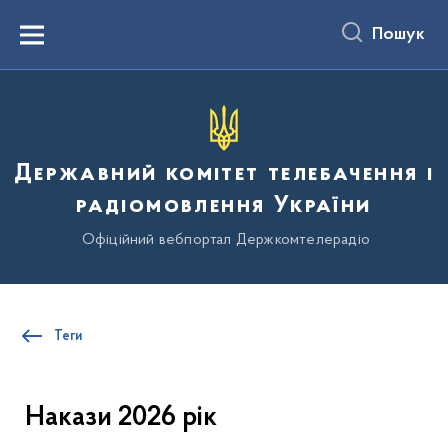
до
основного
Пошук
вмісту
Menu
Державний комітет телебачення і
радіомовлення України
Офіційний вебпортал Держкомтелерадіо
Теги
Накази 2026 рік