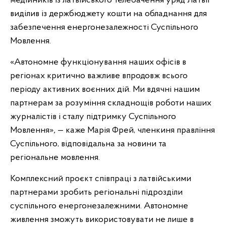
медійників із латвійського телебачення уряд Латвії
виділив із держбюджету кошти на обладнання для
забезпечення енергонезалежності Суспільного
Мовлення.
«Автономне функціонування наших офісів в
регіонах критично важливе впродовж всього
періоду активних воєнних дій. Ми вдячні нашим
партнерам за розуміння складнощів роботи наших
журналістів і сталу підтримку Суспільного
Мовлення»
,
— каже Марія Фрей, членкиня правління
Суспільного, відповідальна за новини та
регіональне мовлення.
Комплексний проєкт співпраці з латвійськими
партнерами зробить регіональні підрозділи
суспільного енергонезалежними. Автономне
живлення зможуть використовувати не лише в