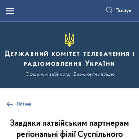
до
основного
Пошук
вмісту
Menu
Державний комітет телебачення і
радіомовлення України
Офіційний вебпортал Держкомтелерадіо
Новини
Завдяки латвійським партнерам
регіональні філії Суспільного