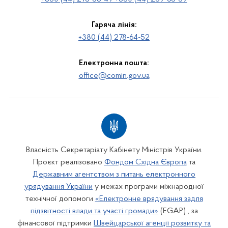
Гаряча лінія:
+380 (44) 278-64-52
Електронна пошта:
office@comin.gov.ua
Власність Секретаріату Кабінету Міністрів України.
Проєкт реалізовано
Фондом Східна Європа
та
Державним агентством з питань електронного
урядування України
у межах програми міжнародної
технічної допомоги
«Електронне врядування задля
підзвітності влади та участі громади»
(EGAP) , за
фінансової підтримки
Швейцарської агенції розвитку та