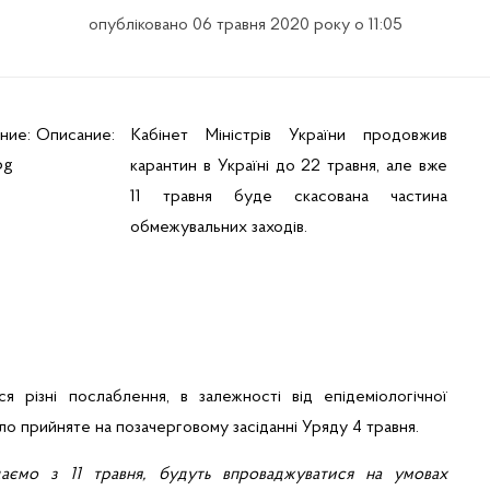
опубліковано 06 травня 2020 року о 11:05
Кабінет
Міні
стр
ів
України
продовжив
карантин в
Україні
до 22
травня
,
але
вже
11
травня
буде
скасована
частина
обмежувальних
заходів
.
ся
р
ізні
послаблення, в залежності від епідеміологічної
уло прийняте на позачерговому засіданні Уряду 4 травня.
даємо
з
11
травня
,
будуть
впроваджуватися
на
умовах