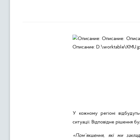
У кожному
регіоні
відбудуть
ситуації. Відповідне рішення б
«
Пом’якшення
,
які
ми
закла