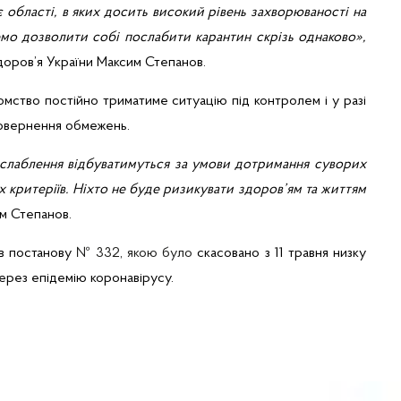
 є
області
, в
яких
досить
високий
р
івень
захворюваності
на
емо
дозволити
собі
послабити
карантин
скрізь
однаково
»,
доров’я
України
Максим Степанов.
омство
постійно
триматиме
ситуацію
п
ід
контролем
і
у
разі
овернення
обмежень
.
слаблення
відбуватимуться
за
умови
дотримання
суворих
х
критеріїв
.
Ніхто
не буде
ризикувати
здоров’ям
та
життям
м Степанов.
в
постанову
№ 332,
якою
було
скасовано
з
11
травня
низку
ерез
епідемію
коронавірусу
.