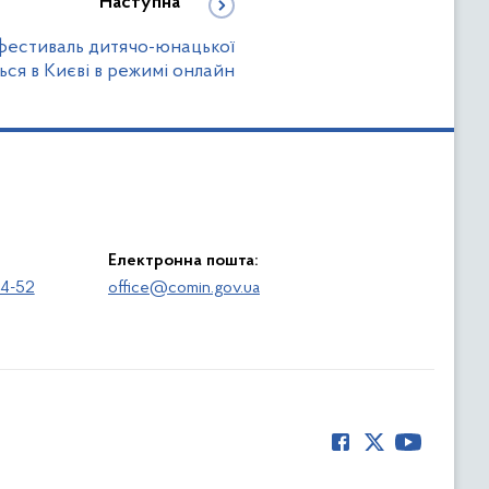
Наступна
естиваль дитячо-юнацької
ься в Києві в режимі онлайн
Електронна пошта:
64-52
office@comin.gov.ua