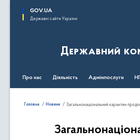
до
основного
GOV.UA
вмісту
Державні сайти України
Державний комі
Про нас
Діяльність
Адмінпослуги
Н
Головна
Новини
Загальнонаціональний карантин продо
Загальнонаціон