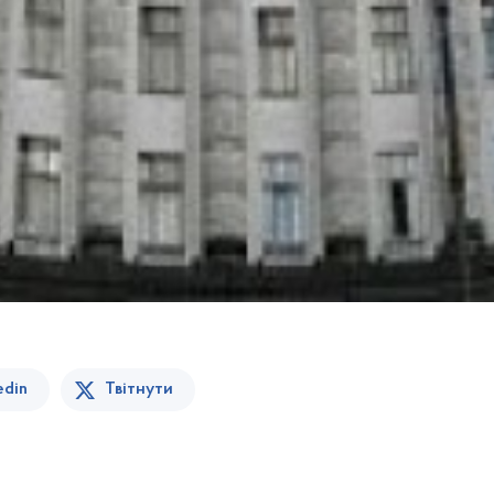
edin
Твітнути