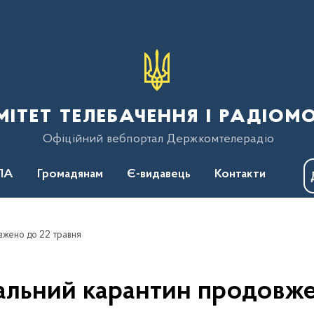
тет телебачення і радіом
Офіційний вебпортал Держкомтелерадіо
ПА
Громадянам
Є-видавець
Контакти
вжено до 22 травня
альний карантин продовже