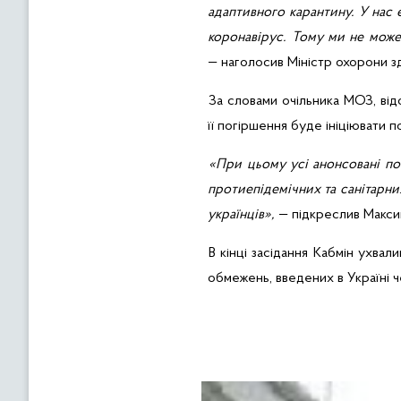
адаптивного карантину. У нас
коронавірус
. Тому ми не
мож
—
наголосив
Міні
стр
охорони
з
За словами
очільника
МОЗ,
від
її
погіршення
буде
ініціювати
п
«При
цьому
усі
анонсовані
по
протиепідемічних
та
санітарни
українців
»,
—
п
ідкреслив
Макси
В
кінці
засідання
Кабмін
ухвали
обмежень
,
введених
в
Украї
н
і
ч