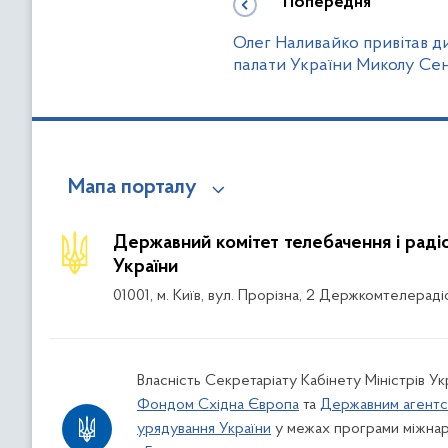
Попередня
Олег Наливайко привітав 
палати України Миколу Сен
Мапа порталу
Державний комітет телебачення і рад
України
01001, м. Київ, вул. Прорізна, 2 Держкомтелераді
Власність Секретаріату Кабінету Міністрів Ук
Фондом Східна Європа
та
Державним агентс
урядування України
у межах програми міжнар