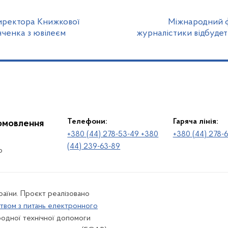
директора Книжкової
Міжнародний ф
ченка з ювілеєм
журналістики відбудет
Телефони:
Гаряча лінія:
іомовлення
+380 (44) 278-53-49 +380
+380 (44) 278-
(44) 239-63-89
о
раїни. Проєкт реалізовано
твом з питань електронного
одної технічної допомоги