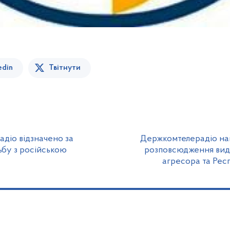
edin
Твітнути
діо відзначено за
Держкомтелерадіо наг
ьбу з російською
розповсюдження вида
агресора та Рес