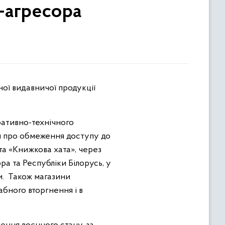
-агресора
ративно-технічного
 про обмеження доступу до
та «Книжкова хата», через
а та Республіки Білорусь, у
ми. Також магазини
бного вторгнення і в