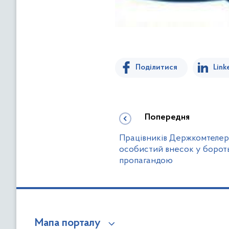
Поділитися
Link
Попередня
Працівників Держкомтелера
особистий внесок у борот
пропагандою
Мапа порталу