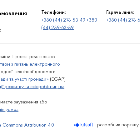
Телефони:
Гаряча лінія:
іомовлення
+380 (44) 278-53-49 +380
+380 (44) 278-
(44) 239-63-89
о
раїни. Проєкт реалізовано
твом з питань електронного
одної технічної допомоги
лади та участі громади»
(EGAP)
ї розвитку та співробітництва
 маєте зауваження або
n.gov.ua
розробник порталу
e Commons Attribution 4.0