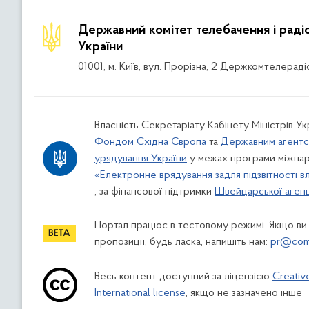
Державний комітет телебачення і рад
України
01001, м. Київ, вул. Прорізна, 2 Держкомтелераді
Власність Секретаріату Кабінету Міністрів Ук
Фондом Східна Європа
та
Державним агентс
урядування України
у межах програми міжнар
«Електронне врядування задля підзвітності в
, за фінансової підтримки
Швейцарської агенці
Портал працює в тестовому режимі. Якщо ви
пропозиції, будь ласка, напишіть нам:
pr@comi
Весь контент доступний за ліцензією
Creativ
International license
, якщо не зазначено інше