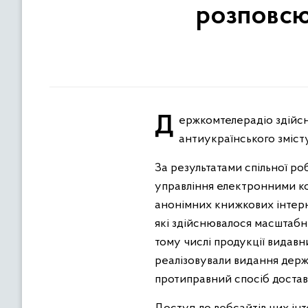
розповсю
Держкомтелерадіо здійснює заходи із недопущення на український ринок іноземної видавничої продукції
антиукраїнського змісту
За результатами спільної р
управління електронними к
анонімних книжкових інтерн
які здійснювалося масштабн
тому числі продукції видавн
реалізовували видання держ
протиправний спосіб достав