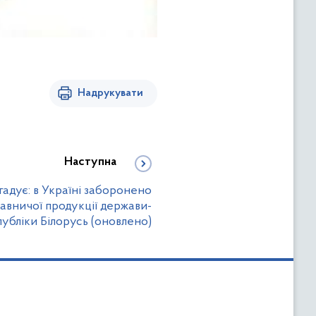
Надрукувати
Наступна
адує: в Україні заборонено
вничої продукції держави-
публіки Білорусь (оновлено)