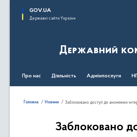
до
основного
GOV.UA
вмісту
Державні сайти України
Державний комі
Про нас
Діяльність
Адмінпослуги
Н
Головна
Новини
Заблоковано доступ до анонімних інте
Заблоковано до