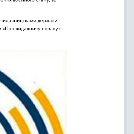
ення воєнного стану, за
т видавництвами держави-
 «Про видавничу справу».