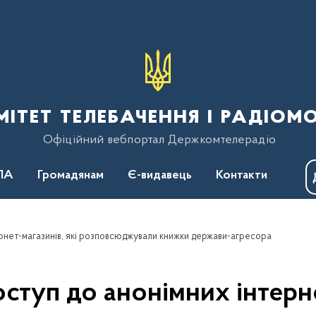
тет телебачення і радіом
Офіційний вебпортал Держкомтелерадіо
ПА
Громадянам
Є-видавець
Контакти
рнет-магазинів, які розповсюджували книжки держави-агресора
ступ до анонімних інтернет