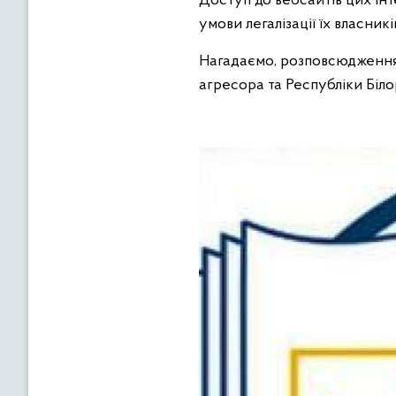
Доступ до вебсайтів цих інт
умови легалізації їх власникі
Нагадаємо, розповсюдження 
агресора та Республіки Біло