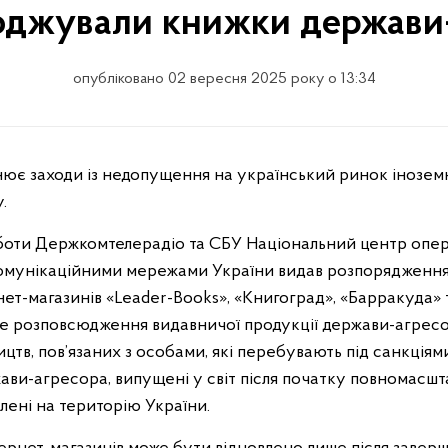
джували книжки держави
опубліковано 02 вересня 2025 року о 13:34
.
оботи Держкомтелерадіо та СБУ Національний центр опе
омунікаційними мережами України видав розпорядження
ет-магазинів «Leader-Books», «Книгоград», «Барракуда» 
е розповсюдження видавничої продукції держави-агресор
ицтв, пов’язаних з особами, які перебувають під санкція
ави-агресора, випущені у світ після початку повномасшта
лені на територію України.