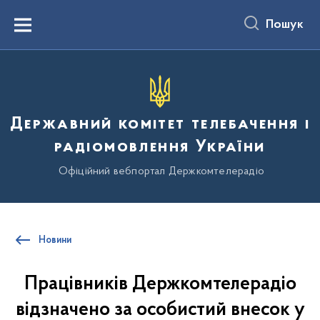
до
основного
Пошук
вмісту
Menu
Державний комітет телебачення і
радіомовлення України
Офіційний вебпортал Держкомтелерадіо
Новини
Працівників Держкомтелерадіо
відзначено за особистий внесок у