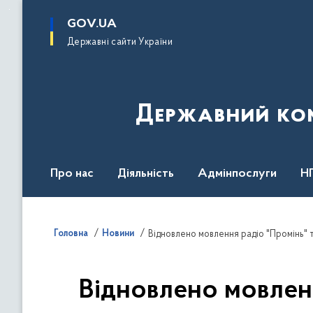
до
основного
GOV.UA
вмісту
Державні сайти України
Державний комі
Про нас
Діяльність
Адмінпослуги
Н
Головна
Новини
Відновлено мовлення радіо "Промінь" т
Відновлено мовленн