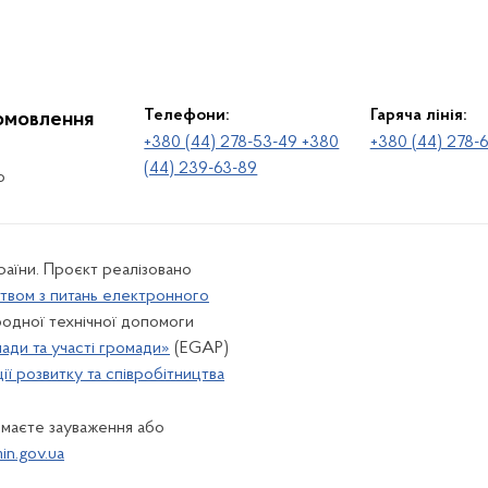
Телефони:
Гаряча лінія:
іомовлення
+380 (44) 278-53-49 +380
+380 (44) 278-
(44) 239-63-89
о
раїни. Проєкт реалізовано
твом з питань електронного
одної технічної допомоги
лади та участі громади»
(EGAP)
ї розвитку та співробітництва
 маєте зауваження або
n.gov.ua