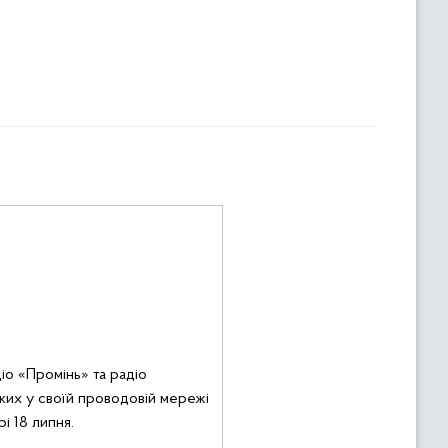
іо «Промінь» та радіо
ких у своїй
проводовій
мережі
і 18 липня.