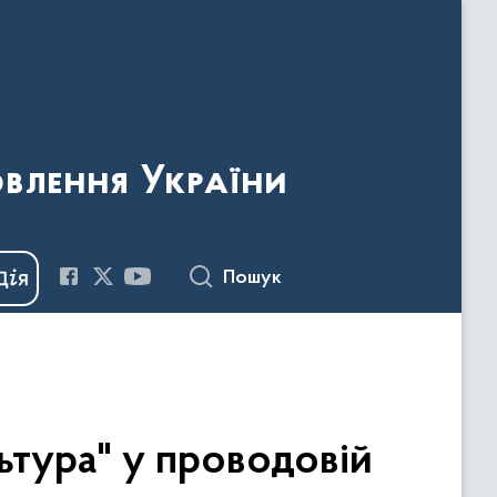
овлення України
Пошук
ьтура" у проводовій