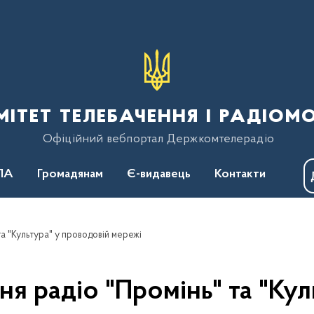
тет телебачення і радіом
Офіційний вебпортал Держкомтелерадіо
ПА
Громадянам
Є-видавець
Контакти
а "Культура" у проводовій мережі
я радіо "Промінь" та "Кул