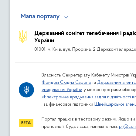
Мапа порталу
Державний комітет телебачення і рад
України
01001, м. Київ, вул. Прорізна, 2 Держкомтелераді
Власність Секретаріату Кабінету Міністрів Ук
Фондом Східна Європа
та
Державним агентс
урядування України
у межах програми міжнар
«Електронне врядування задля підзвітності в
, за фінансової підтримки
Швейцарської агенці
Портал працює в тестовому режимі. Якщо ви
пропозиції, будь ласка, напишіть нам:
pr@comi