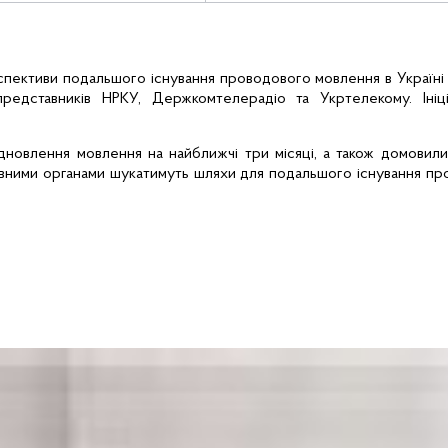
рспективи подальшого існування
проводового
мовлення в Україні 
 представників НРКУ, Держкомтелерадіо та Укртелекому. Ініці
дновлення мовлення на найближчі три місяці, а також домовил
вними органами шукатимуть шляхи для подальшого існування
пр