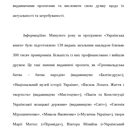
видавничими проектами та висловити свою думку щодо їх
актуальності та затребуваності.
Інформаційно.
Минулого року за програмою «Українська
книга» було підготовлено 139 видань загальним накладом близько
300 тисяч примірників. Більшість із них профінансовано і вийшли
друком. Це такі значимі видавничі проекти, як «
Грюнвальдська
битва – битва народів» (видавництво «
Балтія-друк
»);
«Національний музей історії України», «Василь Лопата. Життя і
творчість» (видавництво «Мистецтво»); «Пакти та Конституції
Української козацької держави» (видавництво «Світ»); «Євгенія
Мірошниченко», «Микола
Яковченко
» («Музична Україна»), твори
Марії
Матіос
(«Піраміда»), Віктора Міняйла («Український