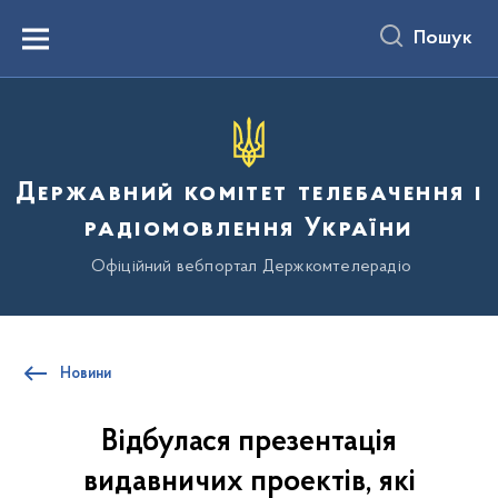
до
основного
Пошук
вмісту
Menu
Державний комітет телебачення і
радіомовлення України
Офіційний вебпортал Держкомтелерадіо
Новини
Відбулася презентація
видавничих проектів, які