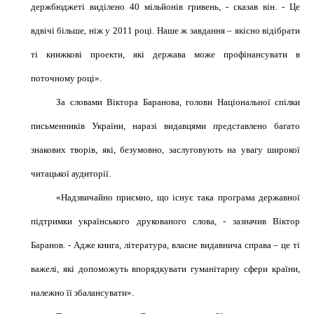
держбюджеті виділено 40 мільйонів гривень, - сказав він. - Це
вдвічі більше, ніж у 2011 році. Наше ж завдання – якісно відібрати
ті книжкові проекти, які держава може профінансувати в
поточному році».
За словами Віктора
Баранова
, голови Національної спілки
письменників України, наразі видавцями представлено багато
знакових творів, які, безумовно, заслуговують на увагу широкої
читацької аудиторії.
«Надзвичайно приємно, що існує така програма державної
підтримки українського друкованого слова, - зазначив Віктор
Баранов
. - Адже книга, література, власне видавнича справа – це ті
важелі, які допоможуть впорядкувати гуманітарну сфери країни,
належно її збалансувати».