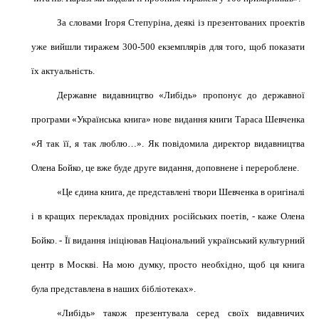
За словами Ігоря Степуріна, деякі із презентованих проектів
уже вийшли тиражем 300-500 екземплярів для того, щоб показати
їх актуальність.
Державне видавництво «Либідь» пропонує до державної
програми «Українська книга»
нове видання книги Тараса Шевченка
«Я так її, я так люблю…». Як повідомила директор видавництва
Олена Бойко, це вже буде друге видання, доповнене і перероблене.
«Це єдина книга, де представлені твори Шевченка в оригіналі
і в кращих перекладах провідних російських поетів, - каже Олена
Бойко. - Її видання ініціював Національний український культурний
центр в Москві. На мою думку, просто необхідно, щоб ця книга
була представлена в наших бібліотеках».
«Либідь» також презентувала серед своїх видавничих