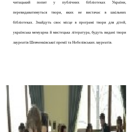
читацький попит у публічних бібліотеках України,
перевидаватимуться твори, яких не вистачає в шкільних
бібліотеках. Знайдуть своє місце в програмі твори для дітей,
українська мемуарна й мистецька література, будуть видані твори
лауреатів Шевченківської премії та Нобелівських лауреатів.