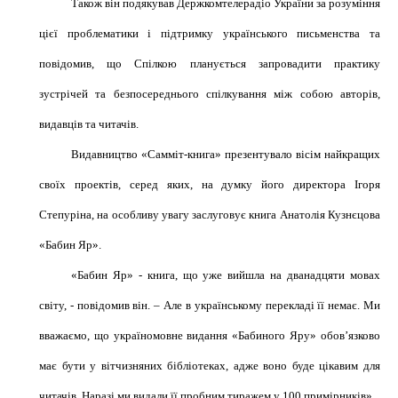
Також він подякував Держкомтелерадіо України за розуміння
цієї проблематики і підтримку українського письменства та
повідомив, що Спілкою планується запровадити практику
зустрічей та безпосереднього спілкування між собою авторів,
видавців та читачів.
Видавництво «
Самміт-книга
» презентувало вісім найкращих
своїх проектів, серед яких, на думку його директора Ігоря
Степуріна, на особливу увагу заслуговує книга Анатолія Кузнєцова
«Бабин Яр».
«Бабин Яр» - книга, що уже вийшла на дванадцяти мовах
світу, - повідомив він. – Але в українському перекладі її немає. Ми
вважаємо, що україномовне видання «Бабиного Яру» обов’язково
має бути у вітчизняних бібліотеках, адже воно буде цікавим для
читачів. Наразі ми видали її пробним тиражем у 100 примірників».