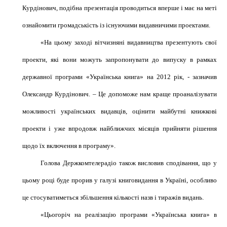
Курдінович, подібна презентація проводиться вперше і має на меті
ознайомити громадськість із існуючими
видавничими проектами.
«На цьому заході вітчизняні видавництва презентують свої
проекти, які вони можуть запропонувати до випуску в рамках
державної програми «Українська книга» на 2012 рік, - зазначив
Олександр Курдінович. – Це допоможе нам краще проаналізувати
можливості українських видавців, оцінити майбутні книжкові
проекти і уже впродовж найближчих місяців прийняти рішення
щодо їх включення в програму».
Голова Держкомтелерадіо також висловив сподівання, що у
цьому році буде прорив у галузі книговидання в Україні, особливо
це стосуватиметься збільшення кількості назв і тиражів видань.
«
Цьогоріч
на реалізацію програми «Українська книга» в