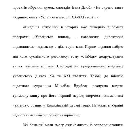
проектів зібрання думок, спогадів Івана Дзюби «Не окремо взята
людина», книгу «Українки в історії.
ХХ-ХХІ
століття».
«Видання «Українки в історії» вже виходило в рамках
програми «Українська книга», - наголосила директорка
видавництва, - однак це є ціла серія книг. Перше видання набуло
значного суспільного резонансу, тому «Либідь» додруковувала
тираж власним коштом. Сьогодні ми представляємо видатних
українських діячок ХХ та ХХІ століття. Також, до ювілею
видатного художника Михайла Врубеля, плануємо видати
тримовну книгу про його перший період творчості, знаменитих
«ангелів», розпис у Кирилівській церкві тощо. На жаль, в Україні
недостатньо знають про його творчість».
Усі бажаючі мали змогу ознайомитись із запропонованими