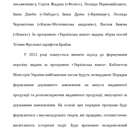
письменник»), Сергія Жадана («Фоліо»), Леоніда Первомайського,
Івана Дзюби («Либідь»), Івана Драча («Криниця»), Леоніда
Череватенка
(«Києво-Могилянська академія»), Василя Бикова
(«Книга»). За програмою «Українська книга» видана збірка поезій
Тетяни Фролової шрифтом
Брайля
.
У 2012 році планується змінити підхід до формування
переліку видань за програмою «Українська книга». Кабінетом
Міністрів України найближчим часом будуть затверджені Порядки
формування державного замовлення на випуск видавничої
продукції та розповсюдження видавничої продукції, випущеної за
державним замовленням. На основі цих порядків програма буде
формуватися з високохудожніх творів, які правдиво, оптимістично
висвітлюють історичні події. Буде враховано незадоволений