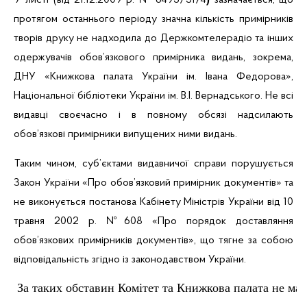
У листі (від 21.12.2009 р. № 6495/31/4
)
зазначається, що
протягом останнього періоду значна кількість примірників
творів друку не надходила до Держкомтелерадіо та інших
одержувачів обов’язкового примірника видань, зокрема,
ДНУ «Книжкова палата України ім. Івана Федорова»,
Національної бібліотеки України ім.
В.І. Вернадського. Не всі
видавці своєчасно і в повному обсязі надсилають
обов’язкові примірники випущених ними видань.
Таким чином, суб’єктами видавничої справи порушується
Закон України «Про обов’язковий примірник документів» та
не виконується постанова Кабінету Міністрів України від 10
травня 2002 р. №608 «Про порядок доставляння
обов’язкових примірників документів», що тягне за собою
відповідальність згідно із законодавством України.
За таких обставин Комітет та Книжкова палата не ма