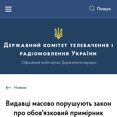
до
основного
Пошук
вмісту
Menu
Державний комітет телебачення і
радіомовлення України
Офіційний вебпортал Держкомтелерадіо
Новини
Видавці масово порушують закон
про обов'язковий примірник