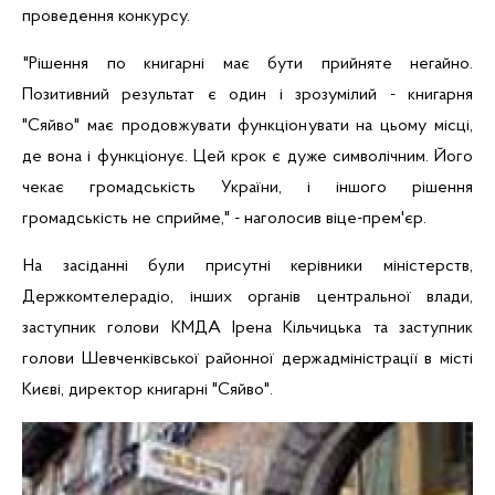
проведення конкурсу.
"Рішення по книгарні має бути прийняте негайно.
Позитивний результат є один і зрозумілий - книгарня
"Сяйво" має продовжувати функціонувати на цьому місці,
де вона і функціонує. Цей крок є дуже символічним. Його
чекає громадськість України, і іншого рішення
громадськість не сприйме," - наголосив віце-прем'єр.
На засіданні були присутні керівники міністерств,
Держкомтелерадіо, інших органів центральної влади,
заступник голови
КМДА
Ірена
Кільчицька
та заступник
голови Шевченківської районної держадміністрації в місті
Києві, директор книгарні "Сяйво".