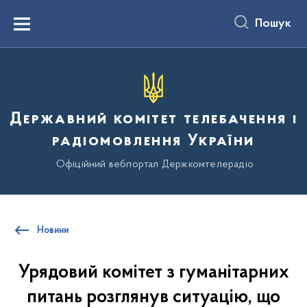
до
основного
Пошук
вмісту
Menu
Державний комітет телебачення і
радіомовлення України
Офіційний вебпортал Держкомтелерадіо
Новини
Урядовий комітет з гуманітарних
питань розглянув ситуацію, що