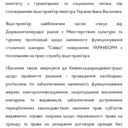
комітету з гуманітарних та соціальних питань під
головуванням віце-прем'єр-міністра України Івана Васюника.
Віце-прем'єр найближчим часом очікує від
Держкомтелерадіо разом з Міністерством культури та
туризму пропозицій щодо належного функціонування
столичної книгарні "Сяйво", повідомляє УКРІНФОРМ з
посиланням на прес-службу віце-прем'єра.
І.Васюник також звернувся до
Київміськдержадміністрації
щодо прийняття рішення і проведення необхідних
роз'яснень по забезпеченню належного функціонування
мережі
книгорозповсюдження
, недопущення виселення
книгарень та видавництв, забезпечення дотримання
передбачених законодавством законних прав суб'єктів
видавничої справи, зокрема щодо переважного права на
оренду та права на укладання договорів оренди без