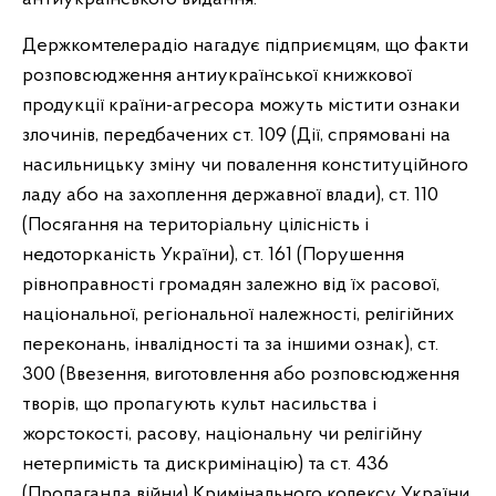
Держкомтелерадіо нагадує підприємцям, що факти
розповсюдження антиукраїнської книжкової
продукції країни-агресора можуть містити ознаки
злочинів, передбачених ст. 109 (Дії, спрямовані на
насильницьку зміну чи повалення конституційного
ладу або на захоплення державної влади), ст. 110
(Посягання на територіальну цілісність і
недоторканість України), ст. 161 (Порушення
рівноправності громадян залежно від їх расової,
національної, регіональної належності, релігійних
переконань, інвалідності та за іншими ознак), ст.
300 (Ввезення, виготовлення або розповсюдження
творів, що пропагують культ насильства і
жорстокості, расову, національну чи релігійну
нетерпимість та дискримінацію) та ст. 436
(Пропаганда війни) Кримінального кодексу України.