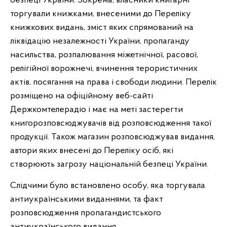
безпеці України. Зокрема, власники книгарні
торгували книжками, внесеними до Переліку
книжкових видань, зміст яких спрямований на
ліквідацію незалежності України, пропаганду
насильства, розпалювання міжетнічної, расової,
релігійної ворожнечі, вчинення терористичних
актів, посягання на права і свободи людини. Перелік
розміщено на офіційному веб-сайті
Держкомтелерадіо і має на меті застерегти
книгорозповсюджувачів від розповсюдження такої
продукції. Також магазин розповсюджував видання,
автори яких внесені до Переліку осіб, які
створюють загрозу національній безпеці України.
Слідчими було встановлено особу, яка торгувала
антиукраїнськими виданнями, та факт
розповсюдження пропагандистського
антиукраїнського видання.