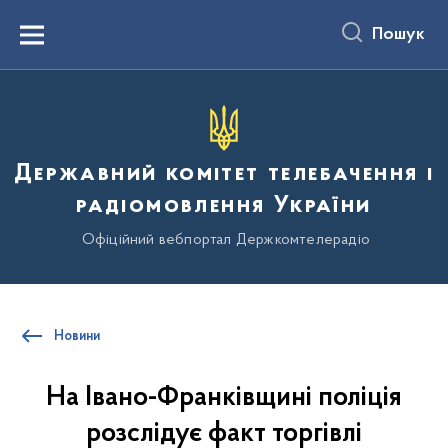
до
основного
Пошук
вмісту
Menu
Державний комітет телебачення і
радіомовлення України
Офіційний вебпортал Держкомтелерадіо
Новини
На Івано-Франківщині поліція
розслідує факт торгівлі