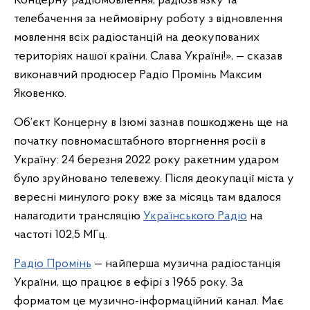
Концерну радіомовлення, радіозв’язку та
телебачення за неймовірну роботу з відновлення
мовлення всіх радіостанцій на деокупованих
територіях нашої країни. Слава Україні!»,
— сказав
виконавчий продюсер Радіо Промінь Максим
Яковенко.
Об’єкт Концерну в Ізюмі зазнав пошкоджень ще на
початку повномасштабного вторгнення росії в
Україну: 24 березня 2022 року ракетним ударом
було зруйновано телевежу. Після деокупації міста у
вересні минулого року вже за місяць там вдалося
налагодити трансляцію
Українського Радіо
на
частоті 102,5 МГц.
Радіо Промінь
— найперша музична радіостанція
України, що працює в ефірі з 1965 року. За
форматом це музично-інформаційний канал. Має