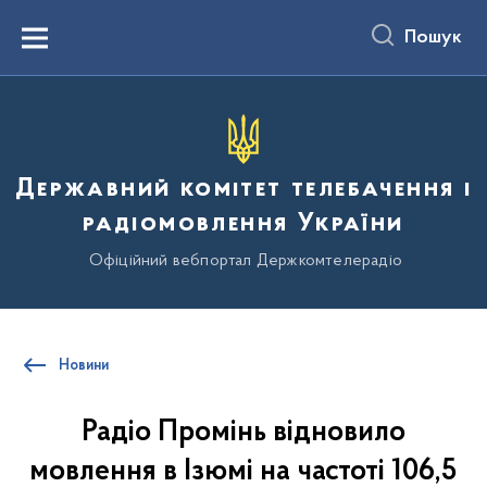
до
основного
Пошук
вмісту
Menu
Державний комітет телебачення і
радіомовлення України
Офіційний вебпортал Держкомтелерадіо
Новини
Радіо Промінь відновило
мовлення в Ізюмі на частоті 106,5