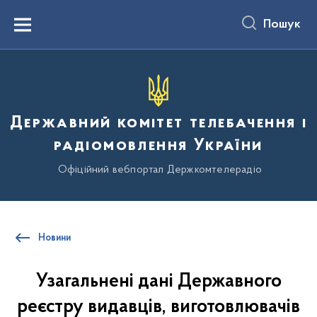
до
основного
Пошук
вмісту
Menu
Державний комітет телебачення і
радіомовлення України
Офіційний вебпортал Держкомтелерадіо
Новини
Узагальнені дані Державного
реєстру видавців, виготовлювачів