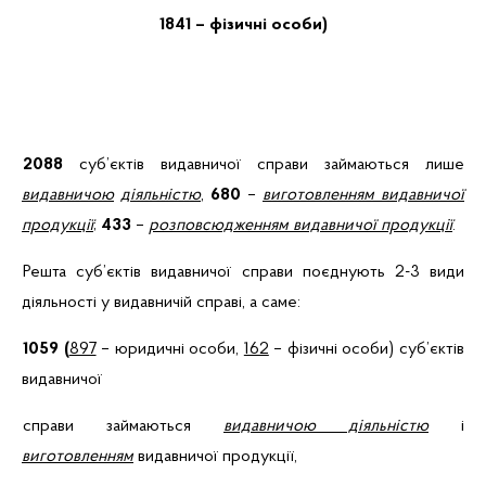
1841
–
фізичні особи)
2088
суб’єктів
видавничої справи займаються
лише
видавничою
діяльністю
,
680
–
виготовленням видавничої
продукції
;
433
–
розповсюдженням видавничої продукції
.
Решта суб’єктів видавничої справи поєднують 2-3 види
діяльності у видавничій справі, а саме:
1059 (
897
–
юридичні особи,
162
–
фізичні особи) суб’єктів
видавничої
справи займаються
видавничою діяльністю
і
виготовленням
видавничої продукції,