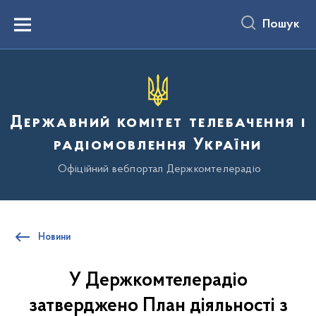
до
основного
Пошук
вмісту
Menu
Державний комітет телебачення і
радіомовлення України
Офіційний вебпортал Держкомтелерадіо
Новини
У Держкомтелерадіо
затверджено План діяльності з