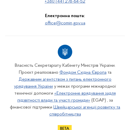
+380 (44) 278-64-52
Електронна пошта:
office@comin.gov.ua
Власність Секретаріату Кабінету Міністрів України.
Проєкт реалізовано
Фондом Східна Європа
та
Державним агентством з питань електронного
урядування України
у межах програми міжнародної
технічної допомоги
«Електронне врядування задля
підзвітності влади та участі громади»
(EGAP) , за
фінансової підтримки
Швейцарської агенції розвитку та
співробітництва