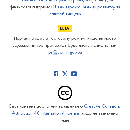
підзвітності влади та участі громади»
(EGAP) , за
фінансової підтримки
Швейцарської агенції розвитку та
співробітництва
Портал працює в тестовому режимі. Якщо ви маєте
зауваження або пропозиції, будь ласка, напишіть нам:
pr@comin.gov.ua
Весь контент доступний за ліцензією
Creative Commons
Attribution 4.0 International license
, якщо не зазначено
інше