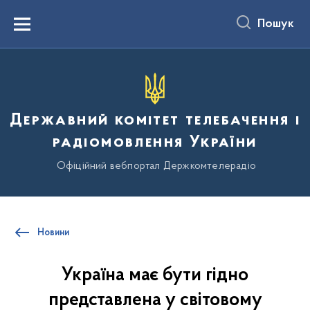
до
основного
Пошук
вмісту
Menu
Державний комітет телебачення і
радіомовлення України
Офіційний вебпортал Держкомтелерадіо
Новини
Україна має бути гідно
представлена у світовому