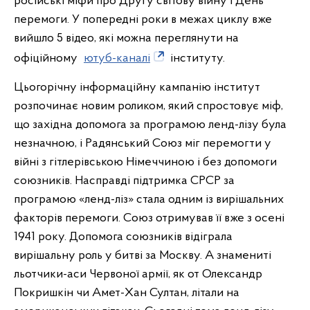
російські міфи про Другу світову війну і День
перемоги. У попередні роки в межах циклу вже
вийшло 5 відео, які можна переглянути на
офіційному
ютуб-каналі
інституту.
Цьогорічну інформаційну кампанію інститут
розпочинає новим роликом, який спростовує міф,
що західна допомога за програмою ленд-лізу була
незначною, і Радянський Союз міг перемогти у
війні з гітлерівською Німеччиною і без допомоги
союзників. Насправді підтримка СРСР за
програмою «ленд-ліз» стала одним із вирішальних
факторів перемоги. Союз отримував її вже з осені
1941 року. Допомога союзників відіграла
вирішальну роль у битві за Москву. А знамениті
льотчики-аси Червоної армії, як от Олександр
Покришкін чи Амет-Хан Султан, літали на