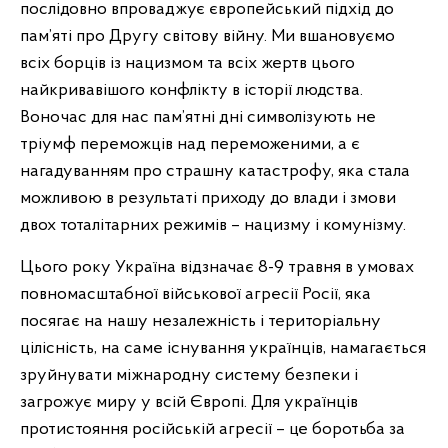
послідовно впроваджує європейський підхід до
пам’яті про Другу світову війну. Ми вшановуємо
всіх борців із нацизмом та всіх жертв цього
найкривавішого конфлікту в історії людства.
Воночас для нас пам’ятні дні символізують не
тріумф переможців над переможеними, а є
нагадуванням про страшну катастрофу, яка стала
можливою в результаті приходу до влади і змови
двох тоталітарних режимів – нацизму і комунізму.
Цього року Україна відзначає 8-9 травня в умовах
повномасштабної військової агресії Росії, яка
посягає на нашу незалежність і територіальну
цілісність, на саме існування українців, намагається
зруйнувати міжнародну систему безпеки і
загрожує миру у всій Європі. Для українців
протистояння російській агресії – це боротьба за