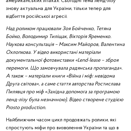
американських літаках. Сьогодні тема ленд-лізу
знову актуальна для України, тільки тепер для
відбиття російської агресії.
Над роликом працювали Зоя Бойченко, Тетяна
Бойко, Володимир Тиліщак, Вікторія Яременко.
Наукова консультація – Максим Майоров, Валентина
Охлопкова. У відео використані матеріали
документальної фотовиставки «Lend-lease – зброя
перемоги. Що замовчувала радянська пропаганда».
А також – матеріали книги «Війна і міф: невідома
Друга світова», а саме стаття авторства Ростислава
Пилявця про міф «Західна допомога за програмою
ленд-лізу була незначною). Відео створене студією
Prosto production.
Найближчим часом цикл продовжать ролики, які
спростують міфи про визволення України та що в