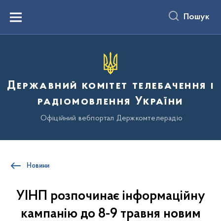
до
основного
Пошук
вмісту
Menu
Державний комітет телебачення і
радіомовлення України
Офіційний вебпортал Держкомтелерадіо
Новини
УІНП розпочинає інформаційну
кампанію до 8-9 травня новим