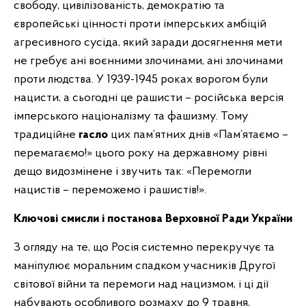
свободу, цивілізованість, демократію та
європейські цінності проти імперських амбіцій
агресивного сусіда, який заради досягнення мети
не гребує ані воєнними злочинами, ані злочинами
проти людства. У 1939-1945 роках ворогом були
нацисти, а сьогодні це рашисти – російська версія
імперського націоналізму та фашизму. Тому
традиційне
гасло
цих пам’ятних днів «Пам’ятаємо –
перемагаємо!» цього року на державному рівні
дещо видозмінене і звучить так: «Перемогли
нацистів – переможемо і рашистів!».
Ключові смисли і постанова Верховної Ради України
З огляду на те, що Росія системно перекручує та
маніпулює моральним спадком учасників Другої
світової війни та перемоги над нацизмом, і ці дії
набувають особливого розмаху до 9 травня,