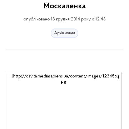
Москаленка
опубліковано 18 грудня 2014 року о 12:43
Архів новин
Го
Де
ко
т
ра
У
Н
у
пр
п
ди
Ін