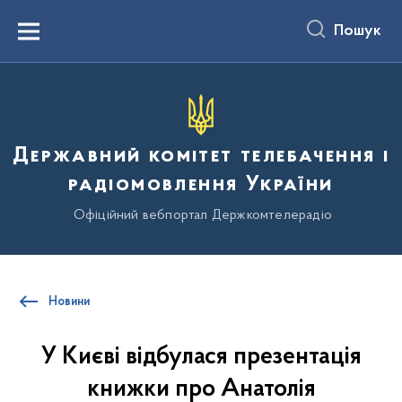
до
основного
Пошук
вмісту
Menu
Державний комітет телебачення і
радіомовлення України
Офіційний вебпортал Держкомтелерадіо
Новини
У Києві відбулася презентація
книжки про Анатолія