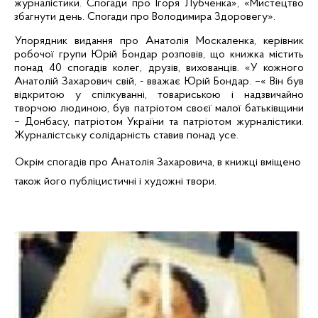
журналістики. Спогади про Ігоря
Лубченка
», «Мистецтво
збагнути день. Спогади про Володимира
Здоровегу
».
Упорядник видання про Анатолія Москаленка, керівник
робочої групи Юрій Бондар розповів, що книжка містить
понад 40 спогадів колег, друзів, вихованців. «У кожного
Анатолій Захарович свій, - вважає Юрій Бондар. –« Він був
відкритою у спілкуванні, товариською і надзвичайно
творчою людиною, був патріотом своєї малої батьківщини
– Донбасу, патріотом України та патріотом журналістики.
Журналістську солідарність ставив понад усе.
Окрім спогадів про Анатолія Захаровича, в книжці вміщено
також його публіцистичні і художні твори.