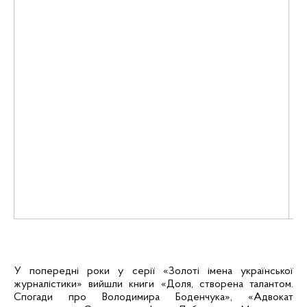
пл
на
ще
за
Н
«
ук
жу
пр
де
жу
Д
ле
ж
О
Де
за
кі
Ол
У попередні роки у серії «Золоті імена української
журналістики» вийшли книги «Доля, створена талантом.
Спогади про Володимира
Боденчука
», «Адвокат