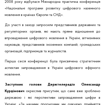
2008 року відбулася Міжнародна практична конференція
«Національні програми розвитку цифрового наземного
мовлення в країнах Європи та СНД».
До участі в заході запросили представників державних та
регуляторних органів, які мають пряме відношення до
впровадження цифрового мовлення в Україні, вітчизняних
науковців, представників іноземних компаній, громадських
організацій, підприємців та журналістів.
Перша сесія конференції була присвячена стратегічним
аспектам запровадження в Україні цифрового ефірного
мовлення.
З
аступник голови Держтелерадіо Олександр
Курдінович
окреслив присутнім, що саме вже зроблено
державою і які перспективи запровадження цифри в
Україні: «За нашими прогнозами ми очікуємо прийняття