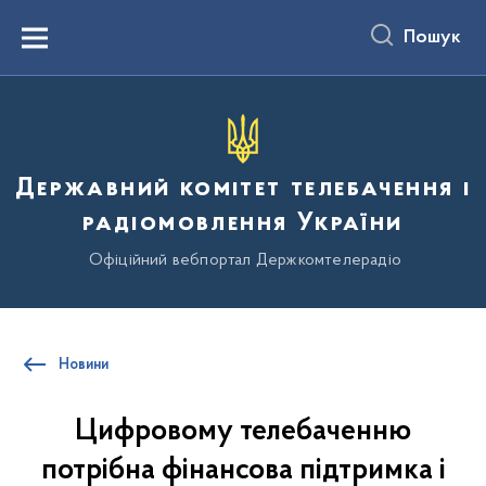
до
основного
Пошук
вмісту
Menu
Державний комітет телебачення і
радіомовлення України
Офіційний вебпортал Держкомтелерадіо
Новини
Цифровому телебаченню
потрібна фінансова підтримка і