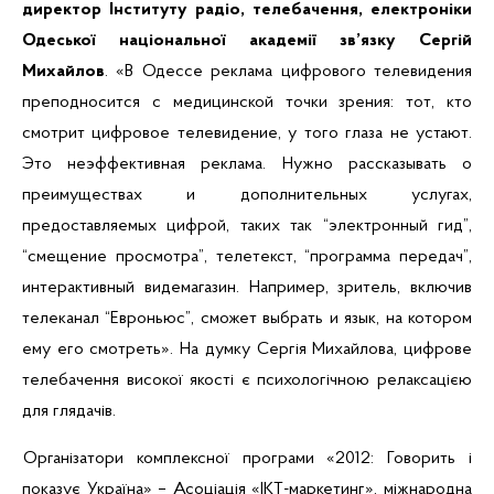
директор Інституту радіо, телебачення, електроніки
Одеської національної академії зв’язку Сергій
Михайлов
. «В Одессе реклама цифрового телевидения
преподносится с медицинской точки зрения: тот, кто
смотрит цифровое телевидение, у того глаза не устают.
Это неэффективная реклама. Нужно рассказывать о
преимуществах и дополнительных услугах,
предоставляемых цифрой, таких так “электронный гид”,
“смещение просмотра”, телетекст, “программа передач”,
интерактивный видемагазин. Например, зритель, включив
телеканал “Евроньюс”, сможет выбрать и язык, на котором
ему его смотреть». На думку Сергія Михайлова, цифрове
телебачення високої якості є психологічною релаксацією
для глядачів.
Організатори комплексної програми «2012: Говорить і
показує Україна» – Асоціація «ІКТ-маркетинг», міжнародна