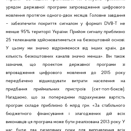
урядом державної програми запровадження цифрового
мовлення протягом одного-двох місяців. Головне завдання
– забезпечити покриття сигналом у форматі DVB-T не
менше 95% території України. Прийом сигналу приблизно
25 телеканалів здійснюватиметься на безкоштовній основі.
У цьому ми значно відрізняємося від інших країн, де
кількість безкоштовних каналів значно менша». Він також
зазначив, що проектом державної програми зі
впровадження цифрового мовлення до 2015 року
передбачено відшкодувати витрати населення на
придбання приймальних пристроїв (сет-топ-боксів).
Нагадаємо, що за попередніми підрахунками вартість
програм складе приблизно 6 млрд грн. «За стабільного
бюджетного фінансування і злагоджених дій всіх
виконавців ця програма може бути реалізована 2013 року. У
нас буде два резервних роки для виправлення всіх