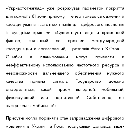
«Укрчастотнагляд» уже розрахував параметри покриття
для кожної з 81 зони прийому, і тепер триває узгодження й
координування частотних планів для цифрового мовлення
із сусідніми країнами. «Существует еще и временной
фактор, связанный со сроками международной
координации и согласований, – розповів Євген Хаїров. –
Ошибки в планировании могут привести к
неэффективному использованию частотного ресурса и
невозможности дальнейшего обеспечения нужного
качества приема сигнала. Государство должно
определиться, какой прием выгодней: мобильный,
фиксирующий или портативный. Собственно, мы
выступаем за мобильный».
Присутні могли порівняти стан запровадження цифрового
мовлення в Україні та Росії, послухавши доповідь
віце-