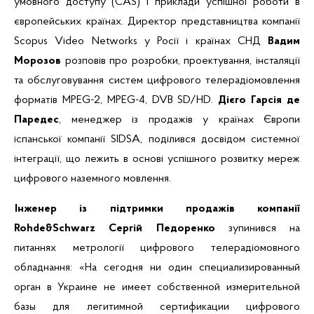
умовного доступу (CAS) і приклади успішної роботи в
європейських країнах. Директор представництва компанії
Scopus Video Networks у Росії і країнах СНД
Вадим
Морозов
розповів про розробки, проектування, інсталяції
та обслуговування систем цифрового телерадіомовлення
форматів MPEG-2, MPEG-4, DVB SD/HD.
Дієго Гарсія де
Паредес
, менеджер із продажів у країнах Європи
іспанської компанії SIDSA, поділився досвідом системної
інтеграції, що лежить в основі успішного розвитку мереж
цифрового наземного мовлення.
Інженер із підтримки продажів компанії
Rohde&Schwarz Сергій Педоренко
зупинився на
питаннях метрології цифрового телерадіомовного
обладнання: «На сегодня ни один специализированный
орган в Украине не имеет собственной измерительной
базы для легитимной сертификации цифрового