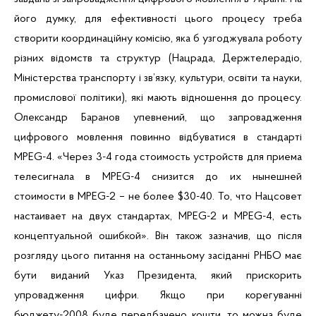
його думку, для ефективності цього процесу треба
створити координаційну комісію, яка б узгоджувала роботу
різних відомств та структур (Нацрада, Держтелерадіо,
Міністерства транспорту і зв’язку, культури, освіти та науки,
промислової політики), які мають відношення до процесу.
Олександр Баранов упевнений, що запровадження
цифрового мовлення повинно відбуватися в стандарті
MPEG-4. «Через 3-4 года стоимость устройств для приема
телесигнала в MPEG-4 снизится до их нынешней
стоимости в MPEG-2 – не более $30-40. То, что Нацсовет
настаивает на двух стандартах, MPEG-2 и MPEG-4, есть
концептуальной ошибкой». Він також зазначив, що після
розгляду цього питання на останньому засіданні РНБО має
бути виданий Указ Президента, який прискорить
упровадження цифри. Якщо при корегуванні
бюджету-2008 буде передбачено кошти, то можна буде