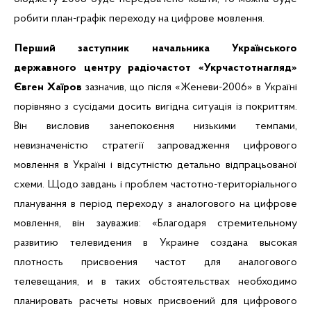
робити план-графік переходу на цифрове мовлення.
Перший заступник начальника Українського
державного центру радіочастот «Укрчастотнагляд»
Євген Хаїров
зазначив, що після «Женеви-2006» в Україні
порівняно з сусідами досить вигідна ситуація із покриттям.
Він висловив занепокоєння низькими темпами,
невизначеністю стратегії запровадження цифрового
мовлення в Україні і відсутністю детально відпрацьованої
схеми. Щодо завдань і проблем частотно-територіального
планування в період переходу з аналогового на цифрове
мовлення, він зауважив: «Благодаря стремительному
развитию телевидения в Украине создана высокая
плотность присвоения частот для аналогового
телевещания, и в таких обстоятельствах необходимо
планировать расчеты новых присвоений для цифрового