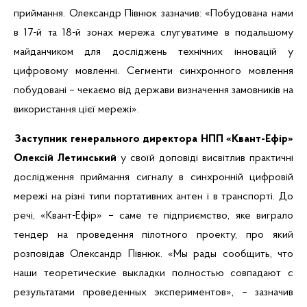
приймання. Олександр Півнюк зазначив: «Побудована нами
в 17-й та 18-й зонах мережа слугуватиме в подальшому
майданчиком для досліджень технічних інновацій у
цифровому мовленні. Сегменти синхронного мовлення
побудовані – чекаємо від держави визначення замовників на
використання цієї мережі».
Заступник генерального директора НПП «Квант-Ефір»
Олексій Летинський
у своїй доповіді висвітлив практичні
дослідження приймання сигналу в синхронній цифровій
мережі на різні типи портативних антен і в транспорті. До
речі, «Квант-Ефір» – саме те підприємство, яке виграло
тендер на проведення пілотного проекту, про який
розповідав Олександр Півнюк. «Мы рады сообщить, что
наши теоретические выкладки полностью совпадают с
результатами проведенных экспериментов», – зазначив