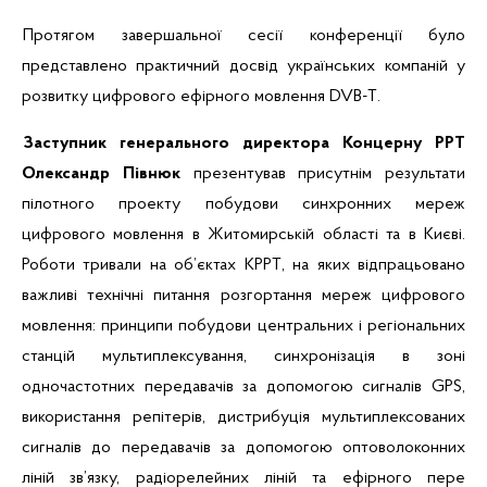
Протягом завершальної сесії конференції було
представлено практичний досвід українських компаній у
розвитку цифрового ефірного мовлення DVB-T.
Заступник генерального директора Концерну РРТ
Олександр Півнюк
презентував присутнім результати
пілотного проекту побудови синхронних мереж
цифрового мовлення в Житомирській області та в Києві.
Роботи тривали на об’єктах КРРТ, на яких відпрацьовано
важливі технічні питання розгортання мереж цифрового
мовлення: принципи побудови центральних і регіональних
станцій мультиплексування, синхронізація в зоні
одночастотних передавачів за допомогою сигналів GPS,
використання репітерів, дистрибуція мультиплексованих
сигналів до передавачів за допомогою оптоволоконних
ліній зв’язку, радіорелейних ліній та ефірного пере