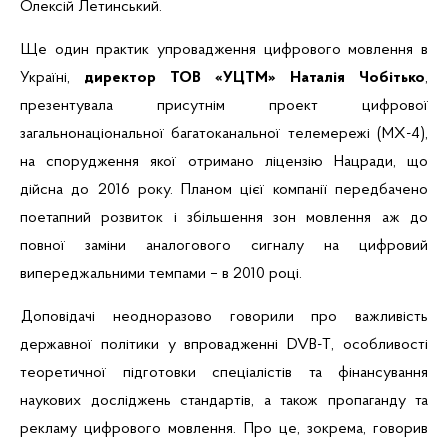
Олексій Летинський.
Ще один практик упровадження цифрового мовлення в
Україні,
директор ТОВ «УЦТМ» Наталія Чобітько
,
презентувала присутнім проект цифрової
загальнонаціональної багатоканальної телемережі (МХ-4),
на спорудження якої отримано ліцензію Нацради, що
дійсна до 2016 року. Планом цієї компанії передбачено
поетапний розвиток і збільшення зон мовлення аж до
повної заміни аналогового сигналу на цифровий
випереджальними темпами – в 2010 році.
Доповідачі неодноразово говорили про важливість
державної політики у впровадженні DVB-T, особливості
теоретичної підготовки спеціалістів та фінансування
наукових досліджень стандартів, а також пропаганду та
рекламу цифрового мовлення. Про це, зокрема, говорив