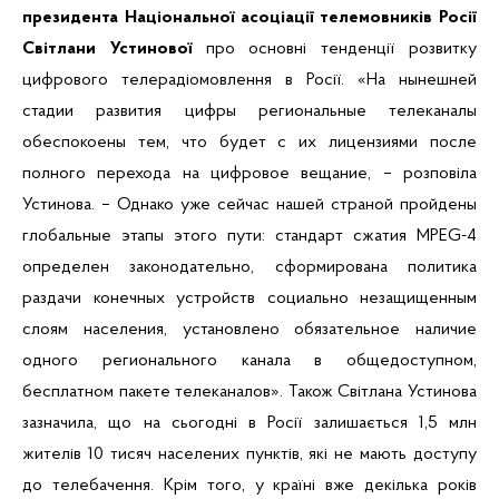
президента Національної асоціації телемовників Росії
Світлани Устинової
про основні тенденції розвитку
цифрового телерадіомовлення в Росії. «На нынешней
стадии развития цифры региональные телеканалы
обеспокоены тем, что будет с их лицензиями после
полного перехода на цифровое вещание, – розповіла
Устинова. – Однако уже сейчас нашей страной пройдены
глобальные этапы этого пути: стандарт сжатия MPEG-4
определен законодательно, сформирована политика
раздачи конечных устройств социально незащищенным
слоям населения, установлено обязательное наличие
одного регионального канала в общедоступном,
бесплатном пакете телеканалов». Також Світлана Устинова
зазначила, що на сьогодні в Росії залишається 1,5 млн
жителів 10 тисяч населених пунктів, які не мають доступу
до телебачення. Крім того, у країні вже декілька років