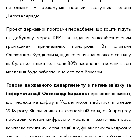
недоліків», – резюмував перший заступник голови
Держтелерадіо.
Проект державної програми передбачає, що кошти підуть
на добудову мереж КРРТ та надання малозабезпеченим
громадянам приймальних пристроїв. За словами
Олександра Курдіновича, відключення аналогового сигналу
відбудеться тільки тоді, коли 80% населення в кожній із зон
мовлення буде забезпечене сет-топ-боксами.
Голова державного департаменту з питань зв’язку та
інформатизації Олександр Баранов
переконливо заявив,
що перехід на цифру в Україні може відбутися й раніше
2013 року. Він зупинився на економічній складовій процесу
побудови систем цифрового мовлення, зазначивши весь
комплекс технічних, організаційних, фінансових та кадрових
завдань зі запровадження цифрового мовлення в Україні. На