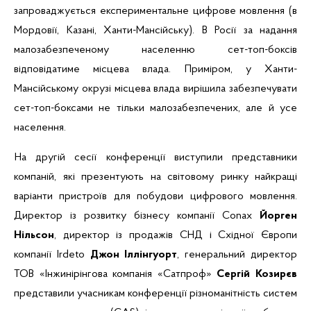
запроваджується експериментальне цифрове мовлення (в
Мордовії, Казані, Ханти-Мансійську). В Росії за надання
малозабезпеченому населенню сет-топ-боксів
відповідатиме місцева влада. Приміром, у Ханти-
Мансійському окрузі місцева влада вирішила забезпечувати
сет-топ-боксами не тільки малозабезпечених, але й усе
населення.
На другій сесії конференції виступили представники
компаній, які презентують на світовому ринку найкращі
варіанти пристроїв для побудови цифрового мовлення.
Директор із розвитку бізнесу компанії Conax
Йорген
Нільсон
, директор із продажів СНД і Східної Європи
компанії Irdeto
Джон Іллінгуорт
, генеральний директор
ТОВ «Інжинірінгова компанія «Сатпроф»
Сергій Козирєв
представили учасникам конференції різноманітність систем