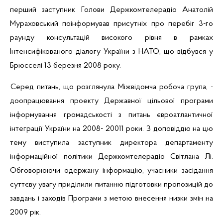
перший заступник Голови
Держкомтелерадіо
Анатолій
Мураховський
поінформував присутніх про перебіг 3-го
раунду консультацій високого рівня в рамках
Інтенсифікованого діалогу України з НАТО, що відбувся у
Брюсселі 13 березня 2008 року.
Серед питань, що розглянула Міжвідомча робоча група, -
доопрацювання проекту Державної цільової програми
інформування громадськості з питань євроатлантичної
інтеграції України на 2008- 20011 роки. З доповіддю на цю
тему виступила заступник директора департаменту
інформаційної політики
Держкомтелерадіо
Світлана Лі.
Обговорюючи одержану інформацію, учасники засідання
суттєву увагу приділили питанню підготовки пропозицій до
завдань і заходів Програми з метою внесення низки змін на
2009 рік.