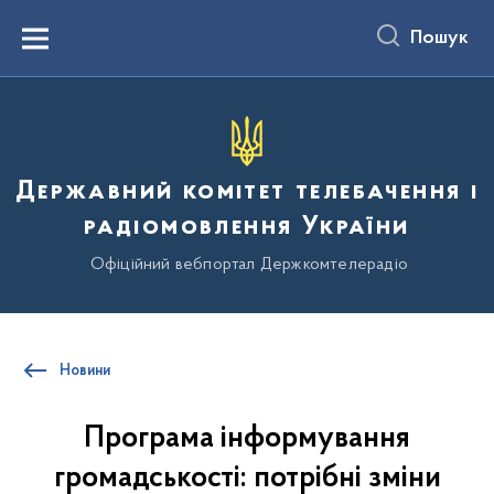
до
основного
Пошук
вмісту
Menu
Державний комітет телебачення і
радіомовлення України
Офіційний вебпортал Держкомтелерадіо
Новини
Програма інформування
громадськості: потрібні зміни