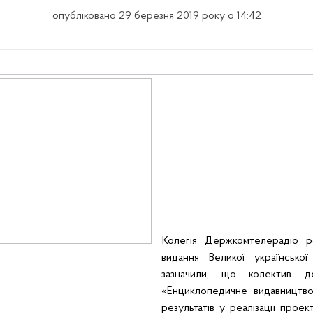
опубліковано 29 березня 2019 року о 14:42
Колегія Держкомтелерадіо ро
видання Великої української
зазначили,
що
колектив
д
«
Енциклопедичне
видавництв
результатів
у
реалізації
проек