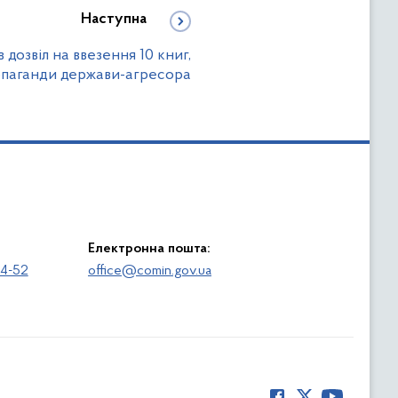
Наступна
дозвіл на ввезення 10 книг,
ропаганди держави-агресора
Електронна пошта:
64-52
office@comin.gov.ua