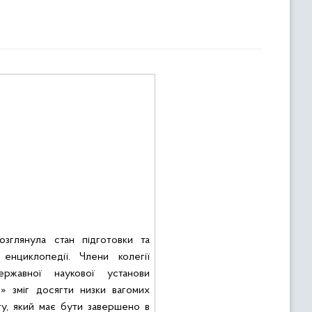
зглянула стан підготовки та
 енциклопедії. Члени
колегії
ержавної
наукової
установи
о
»
зміг
досягти
низки
вагомих
ту,
який
має
бути завершено в