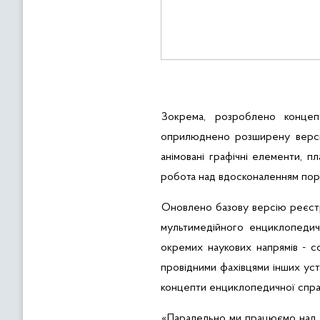
Зокрема
,
розроблено
концеп
оприлюднено
розширену
верс
анімовані
графічні
елементи
,
пл
робота над
вдосконаленням
пор
Оновлено
базову
версію
реєст
мультимедійного
енциклопедич
окремих наукових напрямів -
с
провідними
фахівцями
інших
ус
концепти
енциклопедичної
спр
«Паралельно ми працюємо над дв