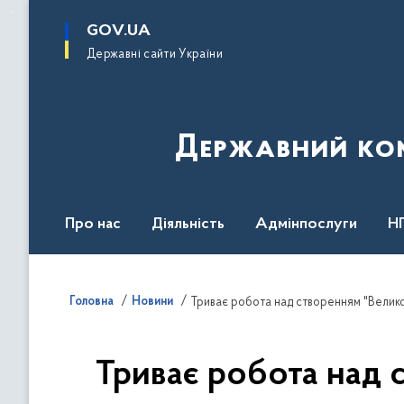
до
основного
GOV.UA
вмісту
Державні сайти України
Державний комі
Про нас
Діяльність
Адмінпослуги
Н
Головна
Новини
Триває робота над створенням "Великої
Триває робота над с