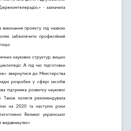
Держкомтелерадіо,» - зазначила
з виконання проекту під назвою
воляє забезпечити професійний
тощо.
мічних наукових структур, вищих
нциклопедії. А
під час підготовки
ік
» звернутися до Міністерства
дні розробки у сфері засобів
ова підтримка розвитку наукової
ї. Також колегія рекомендувала
ни на 2020 та наступні роки
гатотомної Великої української
е в
идавництво».