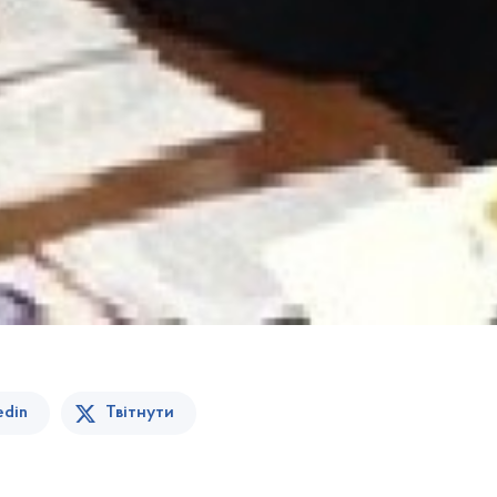
edin
Твітнути