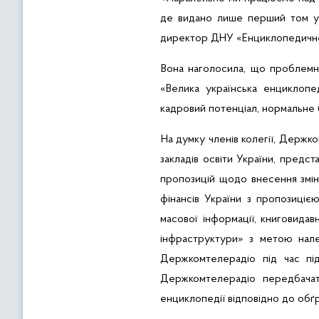
де видано лише перший том
у
директор ДНУ «Енциклопедичн
Вона наголосила, що проблемн
«Велика українська енциклопе
кадровий потенціал, нормальне
На думку членів колегії, Держк
закладів освіти України, предст
пропозицій щодо внесення змі
фінансів України
з пропозиціє
масової інформації, книговидав
інфраструктури» з метою
нал
Держкомтелерадіо під час
під
Держкомтелерадіо передбачат
енциклопедії
відповідно до обґ