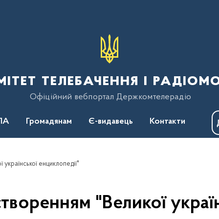
тет телебачення і радіом
Офіційний вебпортал Держкомтелерадіо
ПА
Громадянам
Є-видавець
Контакти
 української енциклопедії"
творенням "Великої украї