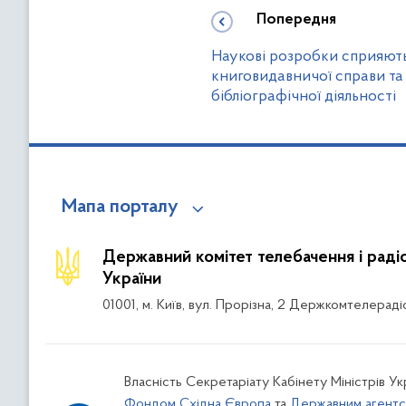
Попередня
Наукові розробки сприяють
книговидавничої справи та
бібліографічної діяльності
Мапа порталу
Державний комітет телебачення і рад
України
01001, м. Київ, вул. Прорізна, 2 Держкомтелераді
Власність Секретаріату Кабінету Міністрів Ук
Фондом Східна Європа
та
Державним агентс