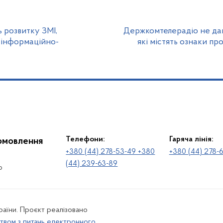
 розвитку ЗМІ,
Держкомтелерадіо не дав 
 інформаційно-
які містять ознаки п
Телефони:
Гаряча лінія:
іомовлення
+380 (44) 278-53-49 +380
+380 (44) 278-
(44) 239-63-89
о
раїни. Проєкт реалізовано
твом з питань електронного