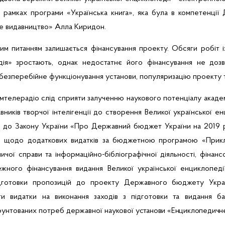
 рамках програми «Українська книга», яка була в компетенції 
е видавництво» Алла
Киридон
.
им питанням залишається фінансування проекту.
Обсяги робіт і
дія» зростають, однак недостатнє його фінансування не доз
 безперебійне функціонування установи, популяризацію проекту 
омтелерадіо слід
сприяти залученню наукового потенціалу акаде
авників творчої інтелігенції до створення Великої української е
н до Закону України «Про
Державний бюджет України на 2019 р
ю
щодо
додаткових видатків
за бюджетною програмою «Прикла
ничої справи та інформаційно-бібліографічної діяльності, фінанс
ежного фінансування видання
Великої української енциклопеді
готовки пропозицій до проекту Державного бюджету Украї
и видатки на
виконання заходів з
підготовки та видання ба
рунтованих потреб державної наукової
установи «Енциклопедичн