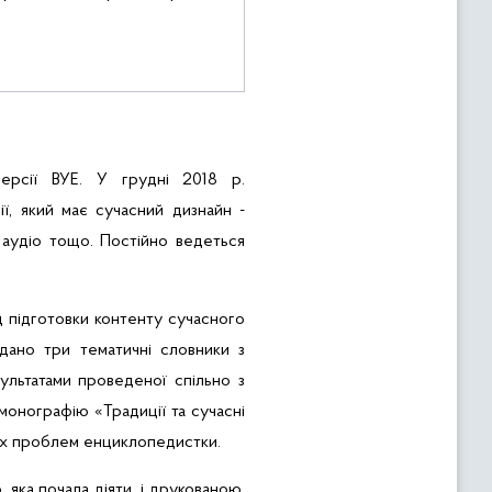
ерсії
ВУЕ
. У
грудні
2018
р.
ії
,
який
має
сучасний
дизнайн
-
ауд
іо
тощо
.
Постійно
ведеться
д
п
ідготовки
контенту
сучасного
дано три тематичні словники з
зультатами
проведеної
спільно
з
монографію
«
Традиції
та
сучасні
х
проблем
енциклопедистки
.
яка почала діяти, і друкованою,