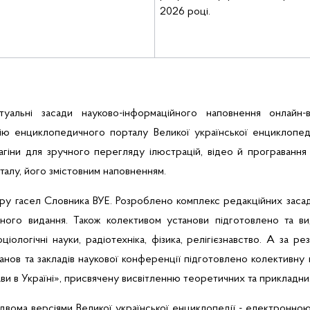
2026
році
.
туальні
засади
науков
о-
інформаційного
наповнення
онлайн-в
ію
енциклопедичного
порталу
Великої
української
енциклопед
агіни
для
зручного
перегляду
ілюстрацій
,
відео
й
програвання
талу,
його
змістовним
наповненням
.
ру
гасел
Словника ВУЕ.
Розроблено
комплекс
редакційних
заса
ного
видання
.
Також колективом установи підготовлено та ви
оціологічні науки, радіотехніка, фізика,
релігієзнавство.
А за ре
танов
та
закладів
наукової
конференції
п
ідготовлено
колективну
ави
в
Україні
»,
присвячену
висвітленню
теоретичних
та
прикладни
ома версіями Великої української енциклопедії - електронною, 