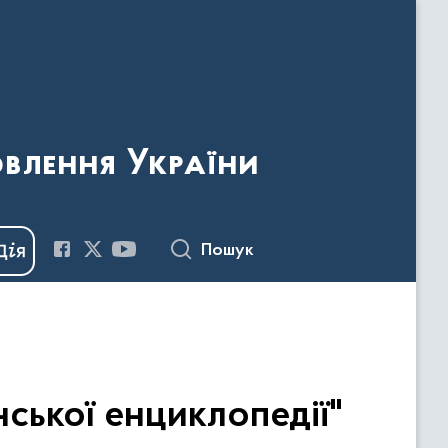
овлення України
Пошук
нської енциклопедії"