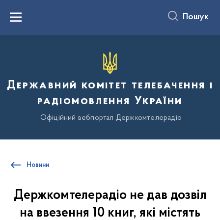
до
основного
Пошук
вмісту
Menu
Державний комітет телебачення і
радіомовлення України
Офіційний вебпортал Держкомтелерадіо
Новини
Держкомтелерадіо не дав дозвіл
на ввезення 10 книг, які містять