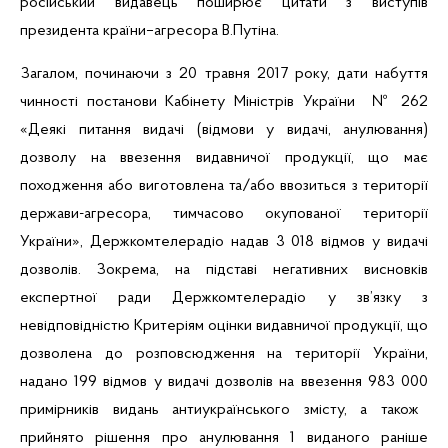
російськ
ий
видав
ець
поширю
є
цитати
з
виступів
президента
країни–агресора
В.Путі
на
.
Загалом, починаючи з 20 травня 2017 року, дати
набуття
чинності постанови Кабінету Міністрів України
№ 262
«Деякі питання видачі (відмови у видачі, анулювання)
дозволу на ввезення видавничої продукції, що має
походження або виготовлена та/або ввозиться з території
держави-агресора, тимчасово окупованої території
України», Держкомтелерадіо надав 3 018 відмов у видачі
дозволів. Зокрема, на підставі негативних висновків
експертної ради Держкомтелерадіо у зв’язку з
невідповідністю Критеріям оцінки видавничої продукції, що
дозволена до розповсюдження на території України,
надано 199 відмов у видачі дозволів на ввезення
983 000
примірників видань антиукраїнського змісту, а також
прийнято рішення про анулювання 1 виданого раніше