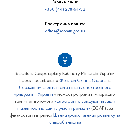
Гаряча лінія:
+380 (44) 278-64-52
Електронна пошта:
office@comin.gov.ua
Власність Секретаріату Кабінету Міністрів України.
Проєкт реалізовано
Фондом Східна Європа
та
Державним агентством з питань електронного
урядування України
у межах програми міжнародної
технічної допомоги
«Електронне врядування задля
підзвітності влади та участі громади»
(EGAP) , за
фінансової підтримки
Швейцарської агенції розвитку та
співробітництва