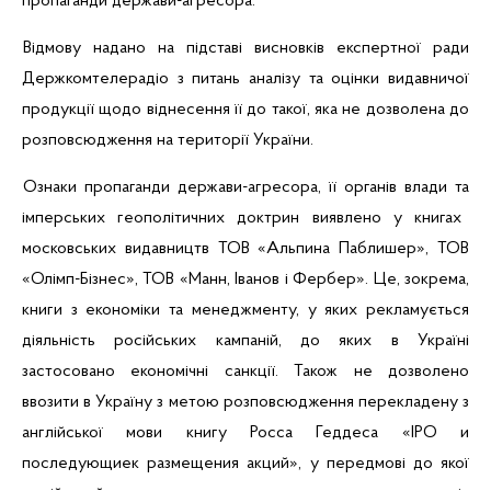
пропаганди
держави-агресора.
Відмову надано на підставі висновків експертної ради
Держкомтелерадіо з питань аналізу та оцінки видавничої
продукції щодо віднесення її до такої, яка не дозволена до
розповсюдження на території України.
Ознаки пропаганди держави-агресора, її органів влади
та
імперських геополітичних доктрин виявлено у книгах
московських видавництв ТОВ «
Альпина
Паблишер
», ТОВ
«Олімп-Бізнес», ТОВ «Манн, Іванов і
Фербер
».
Це
,
з
окрема,
книги
з
економіки
та менеджменту, у
яких
рекламується
діяльність
російських
кампаній
, до
яких
в
Україні
застосовано
економічні
санкції
.
Також
не дозволено
ввозити в Україну з метою розповсюдження перекладену з
англ
ійської мови книгу
Росса
Геддеса
«
IPO
и
последующиек
размещения
акций
», у передмові до якої