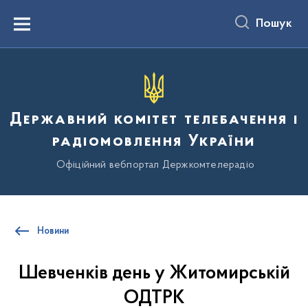
до
основного
Пошук
вмісту
Menu
Державний комітет телебачення і
радіомовлення України
Офіційний вебпортал Держкомтелерадіо
Новини
Шевченків день у Житомирській
ОДТРК