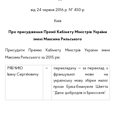
від 24 червня 2016 р. № 450-р
Київ
Про присудження Премії Кабінету Міністрів України
імені Максима Рильського
Присудити Премію Кабінету Міністрів України імені
Максима Рильського за 2015 рік:
РЯБЧИЮ
—
перекладачу — за переклад з
Івану Сергійовичу
французької мови на
українську мову збірки малої
прози Еріка-
Емануеля
Шмітта
“Двоє добродіїв із Брюсселя”.