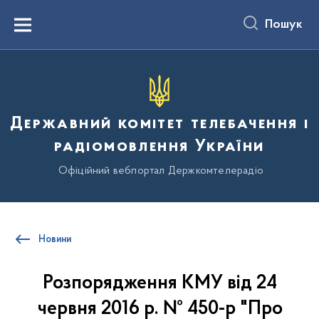
до
основного
Пошук
вмісту
Menu
Державний комітет телебачення і
радіомовлення України
Офіційний вебпортал Держкомтелерадіо
Новини
Розпорядження КМУ від 24
червня 2016 р. № 450-р "Про