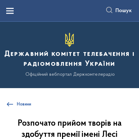
до
основного
Пошук
вмісту
Menu
Державний комітет телебачення і
радіомовлення України
Офіційний вебпортал Держкомтелерадіо
Новини
Розпочато прийом творів на
здобуття премії імені Лесі