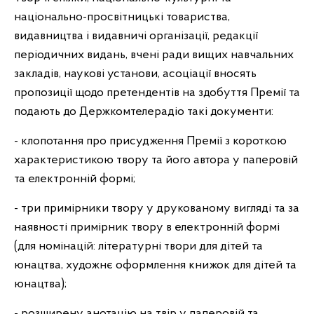
національно-просвітницькі товариства,
видавництва і видавничі організації, редакції
періодичних видань, вчені ради вищих навчальних
закладів, наукові установи, асоціації вносять
пропозиції щодо претендентів на здобуття Премії та
подають до Держкомтелерадіо такі документи:
- клопотання про присудження Премії з короткою
характеристикою твору та його автора у паперовій
та електронній формі;
- три примірники твору у друкованому вигляді та за
наявності примірник твору в електронній формі
(для номінацій: літературні твори для дітей та
юнацтва, художнє оформлення книжок для дітей та
юнацтва);
- розширену анотацію на твір у паперовій та