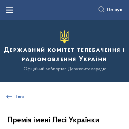
до
основного
Пошук
вмісту
Menu
Державний комітет телебачення і
радіомовлення України
Офіційний вебпортал Держкомтелерадіо
Теги
Премія імені Лесі Українки