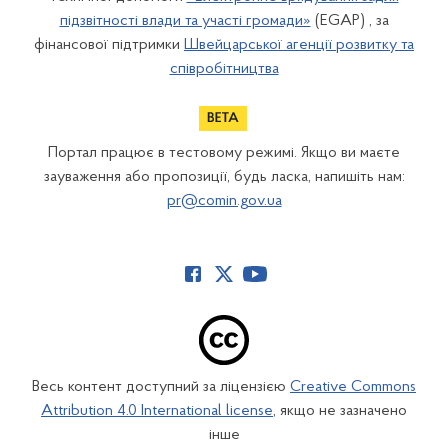
підзвітності влади та участі громади»
(EGAP) , за
фінансової підтримки
Швейцарської агенції розвитку та
співробітництва
Портал працює в тестовому режимі. Якщо ви маєте
зауваження або пропозиції, будь ласка, напишіть нам:
pr@comin.gov.ua
Весь контент доступний за ліцензією
Creative Commons
Attribution 4.0 International license
, якщо не зазначено
інше