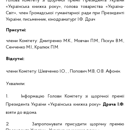
Голова Комітету зі щорічної премії Президента України
«Українська книжка року», голова товариства «Україна-
Світ», член Громадської гуманітарної ради при Президенті
України, письменник, кінодраматург І.Ф. Драч
Присутні:
члени Комітету: Дмитренко М.К., Мовчан П.М., Піскун В.М.,
Сенченко М.І.,
Кралюк
П.М.
Відсутні:
члени Комітету: Шевченко І.О., , Попович М.В, О.В.
Афонін
.
Ухвалили:
1.
Інформацію
Голови Комітету зі щорічної премії
Президента України «Українська книжка року»
Драча І.Ф
.
взяти до відома.
2.
Запропонувати присудити щорічну премію