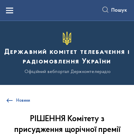
до
основного
Пошук
вмісту
Menu
Державний комітет телебачення і
радіомовлення України
Офіційний вебпортал Держкомтелерадіо
Новини
РІШЕННЯ Комітету з
присудження щорічної премії