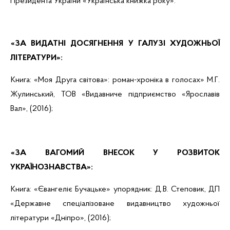
Президента України «Українська книжка року»:
«ЗА ВИДАТНІ ДОСЯГНЕННЯ У ГАЛУЗІ ХУДОЖНЬОЇ
ЛІТЕРАТУРИ»:
Книга: «Моя Друга світова»: роман-хроніка в голосах» М.Г.
Жулинський,
ТОВ «Видавниче підприємство «Ярославів
Вал», (2016);
«ЗА ВАГОМИЙ ВНЕСОК У РОЗВИТОК
УКРАЇНОЗНАВСТВА»:
Книга: «Євангеліє Бучацьке» упорядник:
Д.В. Степовик, ДП
«Державне спеціалізоване видавництво художньої
літератури «Дніпро», (2016);