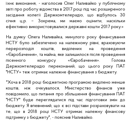
їхнє виконання, - наголосив Олег Наливайко у публічному
звіті про роботу відомства в 2017 році під час розширеного
засідання
колегії Держкомтелерадіо, що відбулось 30
січня
ц.р
. – Зокрема, ми маємо оцінити, наскільки
ефективно використовувалися державні кошти 2017 року.»
На думку Олега Наливайка,
минулого року фінансування
НСТУ було забезпечено на належному рівні, враховуючи
перерозподіл коштів, виділених на проведення
«Євробачення», та майна, яке залишилося після проведення
пісенного конкурсу «Євробачення». Голова
Держкомтелерадіо переконаний, що цього року ПАТ
"НСТУ» теж отримає належне фінансування з бюджету.
"Хоча в 2018 році бюджетною програмою виділено менше
коштів, ніж очікувалося, Міністерство фінансів уже
повідомило, що питання про збільшення фінансування ПАТ
"НСТУ" буде переглядатися під час підготовки змін до
бюджету. Я впевнений, що є всі підстави розраховувати на
те, що в 2018 році НСТУ отримає належну фінансову
підтримку з бюджету", - пояснив Наливайко.