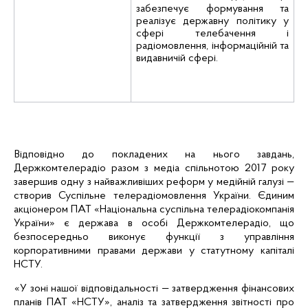
забезпечує формування та
реалізує державну політику у
сфері телебачення і
радіомовлення, інформаційній та
видавничій сфері.
Відповідно до покладених на нього завдань,
Держкомтелерадіо разом з медіа спільнотою 2017 року
завершив одну з найважливіших реформ у медійній галузі —
створив Суспільне телерадіомовлення України. Єдиним
акціонером ПАТ «Національна суспільна телерадіокомпанія
України» є держава в особі Держкомтелерадіо, що
безпосередньо виконує функції з управління
корпоративними правами держави у статутному капіталі
НСТУ.
«У зоні нашої відповідальності — затвердження фінансових
планів ПАТ «НСТУ», аналіз та затвердження звітності про