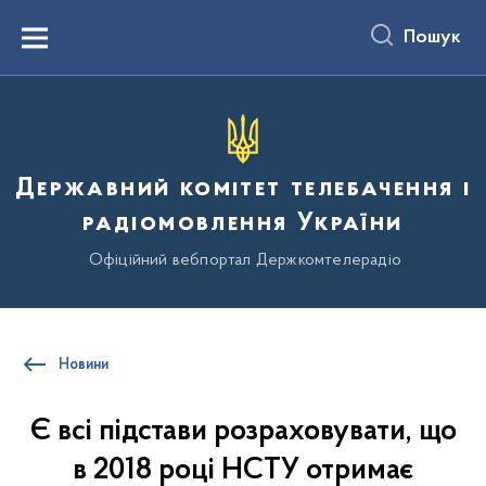
до
основного
Пошук
вмісту
Menu
Державний комітет телебачення і
радіомовлення України
Офіційний вебпортал Держкомтелерадіо
Новини
Є всі підстави розраховувати, що
в 2018 році НСТУ отримає