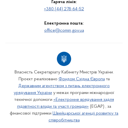
Гаряча лінія:
+380 (44) 278-64-52
Електронна пошта:
office@comin.gov.ua
Власність Секретаріату Кабінету Міністрів України.
Проєкт реалізовано
Фондом Східна Європа
та
Державним агентством з питань електронного
урядування України
у межах програми міжнародної
технічної допомоги
«Електронне врядування задля
підзвітності влади та участі громади»
(EGAP) , за
фінансової підтримки
Швейцарської агенції розвитку та
співробітництва