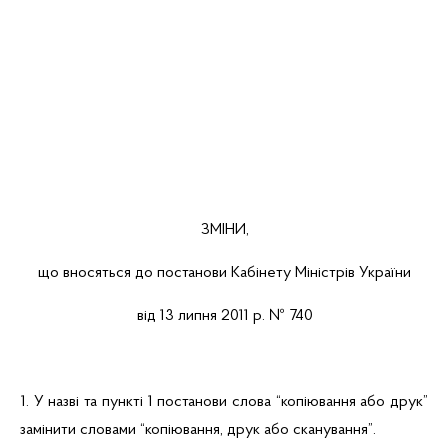
ЗМІНИ,
що вносяться до постанови Кабінету Міністрів України
від 13 липня 2011 р. № 740
1. У назві та пункті 1 постанови слова
“копіювання
або
друк”
замінити словами
“копіювання
, друк або
сканування”
.