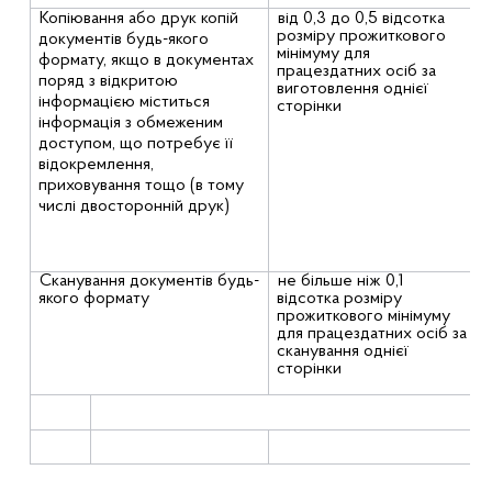
Копіювання або друк копій
від 0,3 до 0,5 відсотка
розміру прожиткового
документів будь-якого
мінімуму для
формату, якщо в документах
працездатних осіб за
поряд з відкритою
виготовлення однієї
інформацією міститься
сторінки
інформація з обмеженим
доступом, що потребує її
відокремлення,
приховування тощо (в тому
числі двосторонній друк)
Сканування документів будь-
не більше ніж 0,1
якого формату
відсотка розміру
прожиткового мінімуму
для працездатних осіб за
сканування однієї
сторінки