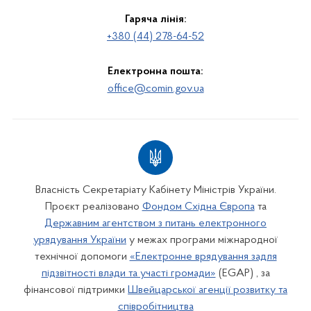
Гаряча лінія:
+380 (44) 278-64-52
Електронна пошта:
office@comin.gov.ua
Власність Секретаріату Кабінету Міністрів України.
Проєкт реалізовано
Фондом Східна Європа
та
Державним агентством з питань електронного
урядування України
у межах програми міжнародної
технічної допомоги
«Електронне врядування задля
підзвітності влади та участі громади»
(EGAP) , за
фінансової підтримки
Швейцарської агенції розвитку та
співробітництва