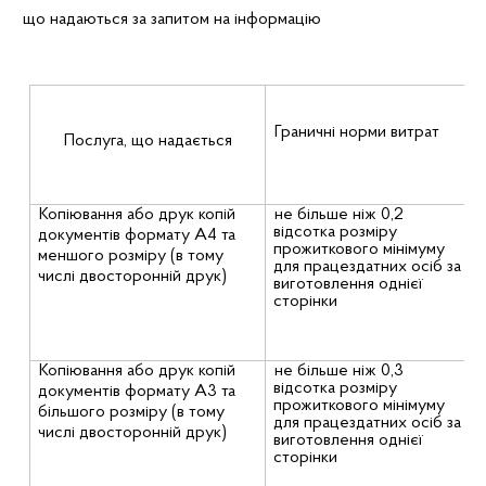
що надаються за запитом на інформацію
Граничні норми витрат
Послуга, що надається
Копіювання або друк копій
не більше ніж 0,2
відсотка розміру
документів формату А4 та
прожиткового мінімуму
меншого розміру (в тому
для працездатних осіб за
числі двосторонній друк)
виготовлення однієї
сторінки
Копіювання або друк копій
не більше ніж 0,3
відсотка розміру
документів формату А3 та
прожиткового мінімуму
більшого розміру (в тому
для працездатних осіб за
числі двосторонній друк)
виготовлення однієї
сторінки