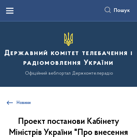
до
основного
Пошук
вмісту
Menu
Державний комітет телебачення і
радіомовлення України
Офіційний вебпортал Держкомтелерадіо
Новини
Проект постанови Кабінету
Міністрів України "Про внесення