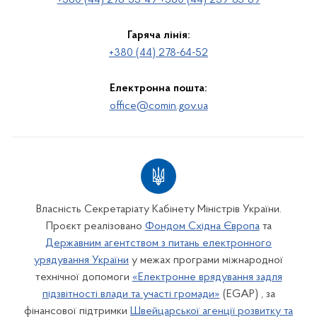
+380 (44) 278-53-49 +380 (44) 239-63-89
Гаряча лінія:
+380 (44) 278-64-52
Електронна пошта:
office@comin.gov.ua
Власність Секретаріату Кабінету Міністрів України.
Проєкт реалізовано
Фондом Східна Європа
та
Державним агентством з питань електронного
урядування України
у межах програми міжнародної
технічної допомоги
«Електронне врядування задля
підзвітності влади та участі громади»
(EGAP) , за
фінансової підтримки
Швейцарської агенції розвитку та