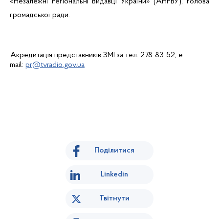
«Незалежні Регіональні Видавці України» (АНРВУ), голова
громадської ради.
Акредитація представників ЗМІ за
тел
. 278-83-52, e-
mail
:
pr@tvradio.gov.ua
Поділитися
Linkedin
Твітнути