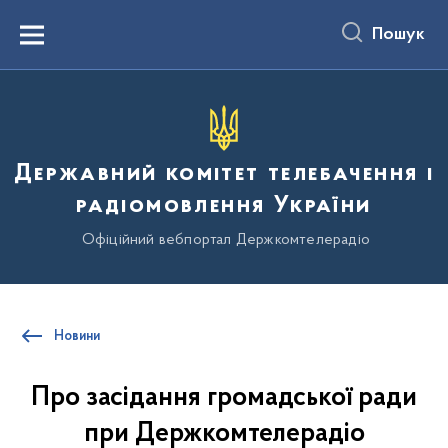
до
основного
Пошук
вмісту
Menu
Державний комітет телебачення і
радіомовлення України
Офіційний вебпортал Держкомтелерадіо
Новини
Про засідання громадської ради
при Держкомтелерадіо