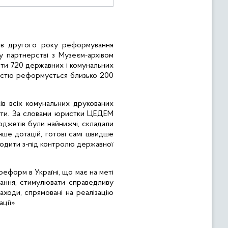
ів другого року реформування
у партнерстві з Музеєм-архівом
йти 720 державних і комунальних
вністю реформується близько 200
в всіх комунальних друкованих
зети. За словами юристки ЦЕДЕМ
юджетів були найнижчі, складали
енше дотацій, готові самі швидше
иходити з-під контролю державної
ареформ
в Україні, що має на меті
вання, стимулювати справедливу
ходи, спрямовані на реалізацію
ації»