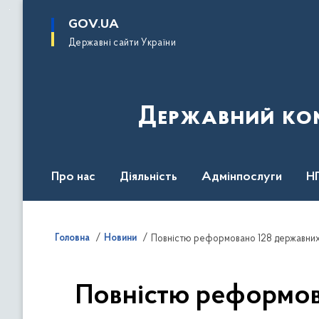
до
основного
GOV.UA
вмісту
Державні сайти України
Державний комі
Про нас
Діяльність
Адмінпослуги
Н
Головна
Новини
Повністю реформовано 128 державних і
Повністю реформов