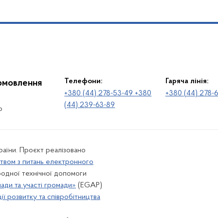
Телефони:
Гаряча лінія:
іомовлення
+380 (44) 278-53-49 +380
+380 (44) 278-
(44) 239-63-89
о
раїни. Проєкт реалізовано
твом з питань електронного
одної технічної допомоги
лади та участі громади»
(EGAP)
ї розвитку та співробітництва