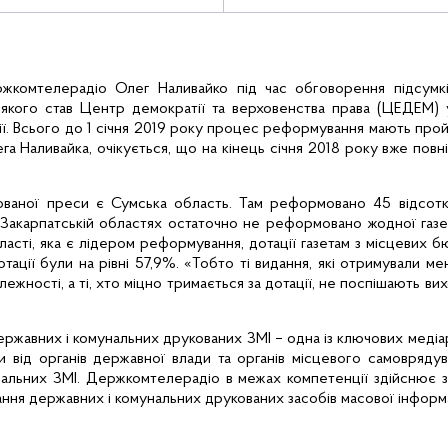
жкомтелерадіо Олег Наливайко під час обговорення підсумк
 якого став Центр демократії та верховенства права (ЦЕДЕМ) 
ї. Всього до 1 січня 2019 року процес реформування мають про
га Наливайка, очікується, що на кінець січня 2018 року вже по
ваної преси є Сумська область. Там реформовано 45 відсоткі
та Закарпатській областях остаточно не реформовано жодної га
ласті, яка є лідером реформування, дотації газетам з місцевих б
тації були на рівні 57,9%. «Тобто ті видання, які отримували м
алежності, а ті, хто міцно тримається за дотації, не поспішають в
ржавних і комунальних друкованих ЗМІ
– одна із ключових
меді
и від органів державної влади та органів місцевого самовряду
нальних ЗМІ. Держкомтелерадіо в межах компетенції здійснює за
ня державних і комунальних друкованих засобів масової інформ