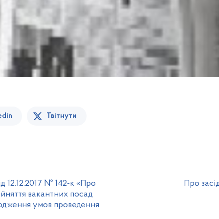
edin
Твітнути
 12.12.2017 № 142-к «Про
Про засі
айняття вакантних посад
ердження умов проведення