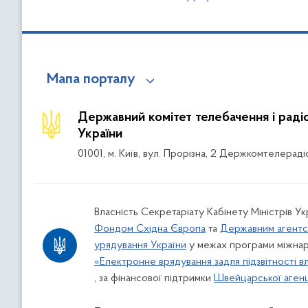
Мапа порталу
Державний комітет телебачення і рад
України
01001, м. Київ, вул. Прорізна, 2 Держкомтелераді
Власність Секретаріату Кабінету Міністрів Ук
Фондом Східна Європа
та
Державним агентс
урядування України
у межах програми міжнар
«Електронне врядування задля підзвітності в
, за фінансової підтримки
Швейцарської агенці