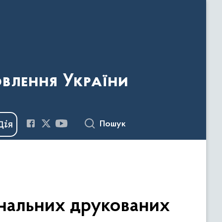
овлення України
Пошук
нальних друкованих