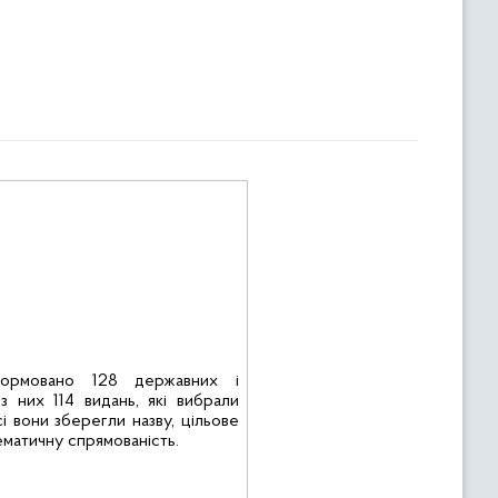
ормовано 128 державних і
,
з них 114 видань, які вибрали
 вони зберегли назву, цільове
ематичну спрямованість.