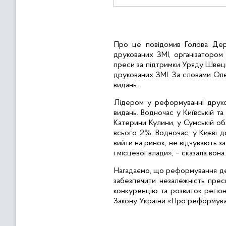
Про це повідомив Голова Дер
друкованих ЗМІ, організатором
преси за підтримки Уряду
Швеці
друкованих ЗМІ. За словами Оле
видань.
Лідером у реформуванні друко
видань. Водночас у Київській 
Катерини Кулини, у Сумській об
всього 2%. Водночас, у Києві до
вийти на ринок, не відчувають з
і місцевої влади», – сказала вона.
Нагадаємо, що реформування де
забезпечити незалежність прес
конкуренцію та розвиток регіо
Закону України «Про реформуван