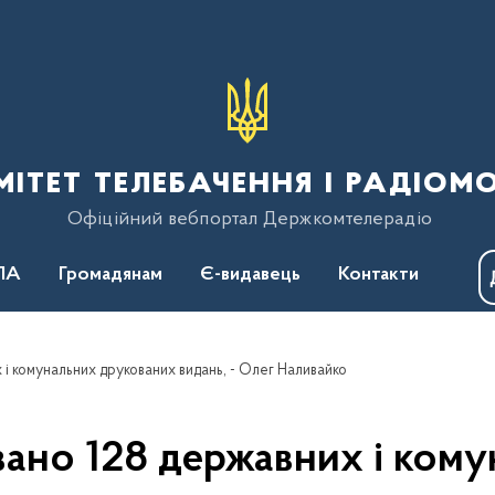
тет телебачення і радіом
Офіційний вебпортал Держкомтелерадіо
ПА
Громадянам
Є-видавець
Контакти
 комунальних друкованих видань, - Олег Наливайко
ано 128 державних і кому