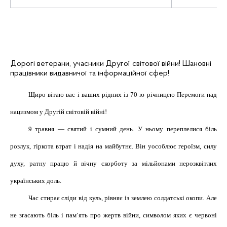
Дорогі ветерани, учасники Другої світової війни! Шановні
працівники видавничої та інформаційної сфер!
Щиро вітаю вас і ваших рідних із
70-ю річницею Перемоги над
нацизмом у Другій світовій війні!
9 травня — святий і сумний день.
У ньому переплелися біль
розлук, гіркота втрат і надія на майбутнє. Він
уособлює героїзм, силу
духу, ратну працю й вічну скорботу за мільйонами нерозквітлих
українських доль.
Час стирає сліди від куль, рівняє із землею солдатські окопи. Але
не зг
асають біль і пам’ять про жертв
війни, символом яких є червоні