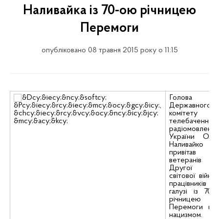
Наливайка із 70-ою річницею
Перемоги
опубліковано 08 травня 2015 року о 11:15
Голова
Державного
комітету
телебачення 
радіомовленн
України Оле
Наливайко
привітав
ветеранів
Другої
світової війни 
працівників
галузі із 70-
річницею
Перемоги на
нацизмом.