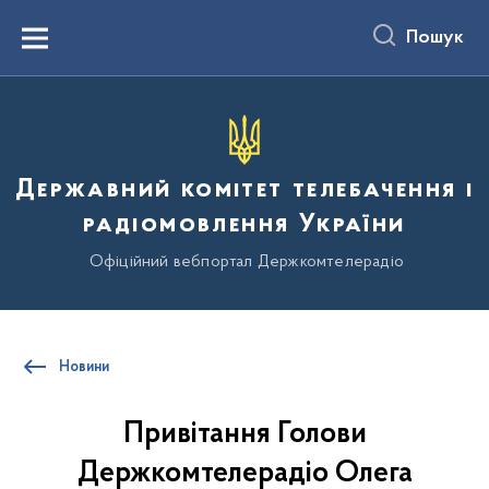
до
основного
Пошук
вмісту
Menu
Державний комітет телебачення і
радіомовлення України
Офіційний вебпортал Держкомтелерадіо
Новини
Привітання Голови
Держкомтелерадіо Олега