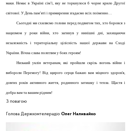
маки.
Немає в Україні сім’ї, яку не торкнулося б чорне крило Другої
світової.
У День пам’яті і примирення згадаємо всіх поіменно…
Сьогодні ми схиляємо голови перед подвигом тих, хто боровся з
нацизмом у роки війни, хто загинув у нинішні дні, захищаючи
незалежність і територіальну цілісність нашої держави на Сході
України. Вічна слава полеглим у боях героям!
Низький уклін ветеранам, які пройшли скрізь вогонь війни і
вибороли Перемогу!
Від щирого серця бажаю вам міцного здоров'я,
довгих
років
активного
життя
,
родинного
затишку
і
тепла.
Щастя
і
добра вам та вашим
р
ідним
!
З
повагою
Голова
Держкомтелераді
о
Олег
Наливайко