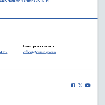
ціональний змінив логотип
Електронна пошта:
64-52
office@comin.gov.ua