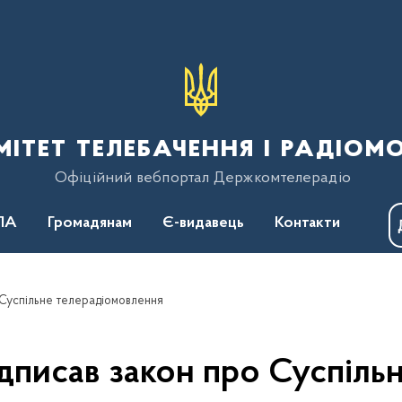
тет телебачення і радіом
Офіційний вебпортал Держкомтелерадіо
ПА
Громадянам
Є-видавець
Контакти
 Суспільне телерадіомовлення
ідписав закон про Суспіль