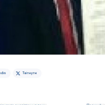
edin
Твітнути