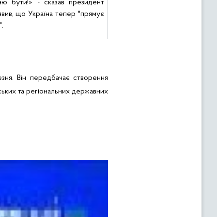
ню бути!» - сказав президент
вив, що Україна тепер "прямує
".
зня. Він передбачає створення
нських та регіональних державних