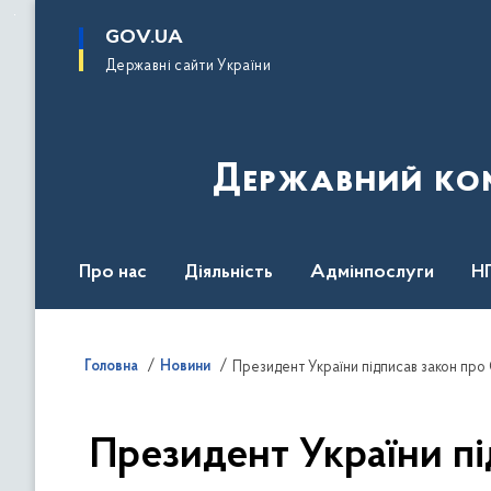
до
основного
GOV.UA
вмісту
Державні сайти України
Державний комі
Про нас
Діяльність
Адмінпослуги
Н
Головна
Новини
Президент України підписав закон про
Президент України п