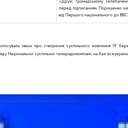
«Друзі, громадському телебачен
перед підписанням. Порошенко зая
від Першого національного до
ВВС
голосувала закон про створення суспільного мовлення 19 бере
яду Національної суспільної телерадіокомпанії, на базі всеукраї