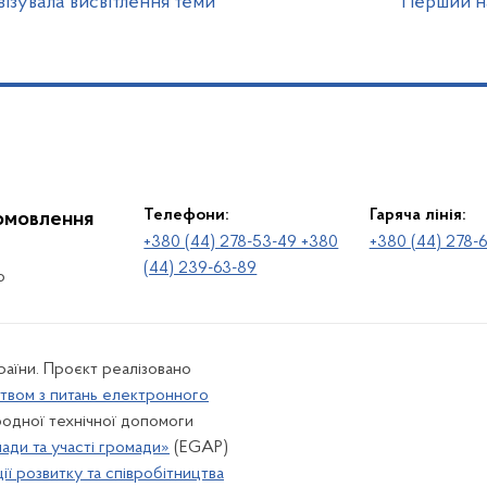
зувала висвітлення теми
Перший на
Телефони:
Гаряча лінія:
іомовлення
+380 (44) 278-53-49 +380
+380 (44) 278-
(44) 239-63-89
о
раїни. Проєкт реалізовано
твом з питань електронного
одної технічної допомоги
лади та участі громади»
(EGAP)
ї розвитку та співробітництва