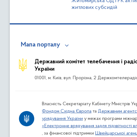
Житомирська ОДТРК активі
житлових субсидій
Мапа порталу
Державний комітет телебачення і рад
України
01001, м. Київ, вул. Прорізна, 2 Держкомтелераді
Власність Секретаріату Кабінету Міністрів Ук
Фондом Східна Європа
та
Державним агентс
урядування України
у межах програми міжнар
«Електронне врядування задля підзвітності в
, за фінансової підтримки
Швейцарської агенці