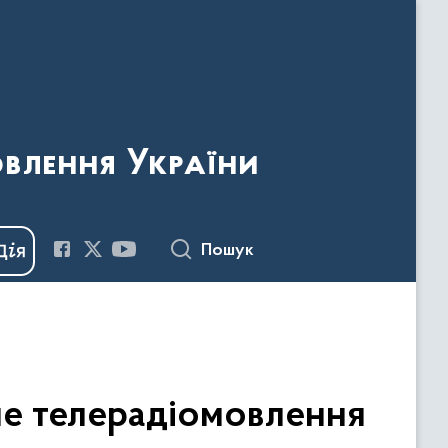
овлення України
Пошук
не телерадіомовлення