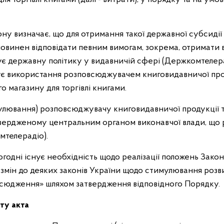
ну визначає, що для отримання такої державної субсиді
повинен відповідати певним вимогам, зокрема, отримати 
зує державну політику у видавничій сфері (Держкомтелера
жує використання розповсюджувачем книговидавничої про
о магазину для торгівлі книгами.
анулювання) розповсюджувачу книговидавничої продукції т
твердженому центральним органом виконавчої влади, що 
мтелерадіо).
ьогодні існує необхідність щодо реалізації положень Закон
 змін до деяких законів України щодо стимулювання розв
всюдження» шляхом затвердження відповідного Порядку.
ту акта