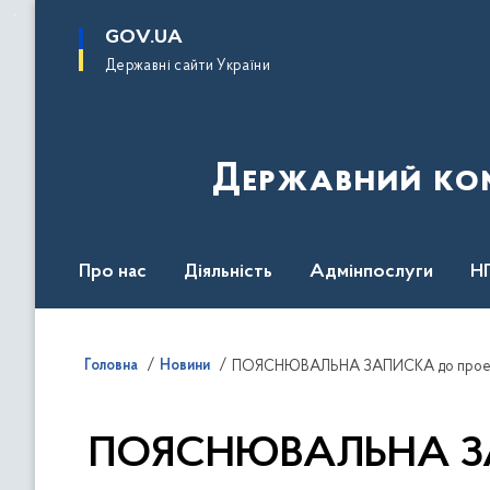
до
основного
GOV.UA
вмісту
Державні сайти України
Державний комі
Про нас
Діяльність
Адмінпослуги
Н
Головна
Новини
ПОЯСНЮВАЛЬНА ЗАПИ