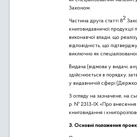
Законом.
2
Частина друга статті 8
Зако
книговидавничої продукції 
виконавчої влади, що реалі
відповідність, що підтверд
виключно як спеціалізованог
Видача (відмова у видачі, 
здійснюється в порядку, за
у видавничій сфері (Держко
З огляду на зазначене, на с
р. № 2313-ІХ «Про внесення
книговидання і книгорозпо
3. Основні положення проек