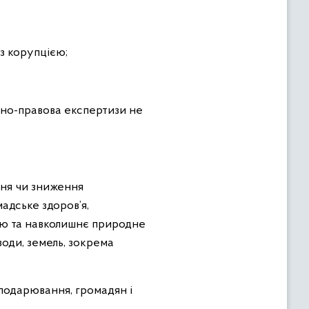
з корупцією;
рно-правова експертизи не
ння чи зниження
адське здоров’я,
ію та навколишнє природне
оди, земель, зокрема
сподарювання, громадян і