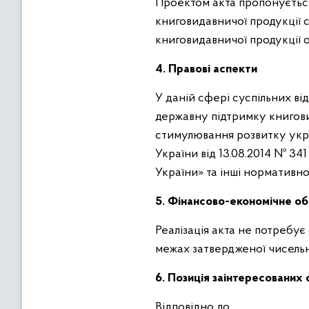
Проектом акта пропонується
книговидавничої продукції 
книговидавничої продукції о
4. Правові аспекти
У даній сфері суспільних в
державну підтримку книгови
стимулювання розвитку укра
України від 13.08.2014 № 3
України» та інші нормативно
5. Фінансово-економічне о
Реалізація акта не потребує
межах затвердженої чисельн
6. Позиція заінтересованих 
Відповідно до