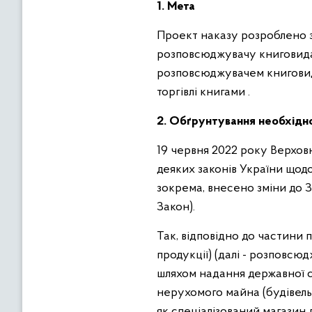
1. Мета
Проект наказу розроблено з
розповсюджувачу книговидав
розповсюджувачем книговида
торгівлі книгами .
2. Обґрунтування необхідно
19 червня 2022 року Верхов
деяких законів України щод
зокрема, внесено зміни до З
Закон).
Так, відповідно до частини п
продукції) (далі - розповсю
шляхом надання державної с
нерухомого майна (будівель,
як спеціалізований магазин д