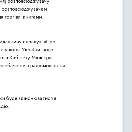
ння) розповсюджувачу
ня розповсюджувачем
 торгівлі книгами.
видавничу справу», «Про
х законів України щодо
ва Кабінету Міністрів
телебачення і радіомовлення
ьки буде здійснюватися в
діо.