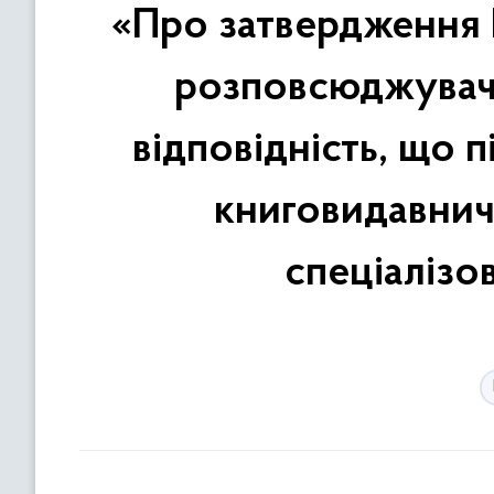
«Про затвердження П
розповсюджувачу
відповідність, що
книговидавнич
спеціалізо