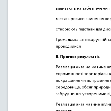
впливають на забезпечення р
містять ризики вчинення ко
створюють підстави для диск
Громадська антикорупційна
проводилися.
8. Прогноз результатів
Реалізація акта не матиме в
спроможності територіальних
покращення чи погіршення с
середовище, обсяг природни
забруднення утвореними відх
Реалізація акта матиме впли