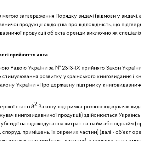
 метою затвердження Порядку видачі (відмови у видачі,
ничої продукції свідоцтва про відповідність, що підтве
вничої продукції об’єкта оренди виключно як спеціаліз
сті прийняття акта
ною Радою України за № 2313-ІХ прийнято Закон України
о стимулювання розвитку українського книговидання і к
акону України «Про державну підтримку книговидавничої 
2
ершої статті 8
Закону підтримка розповсюджувачів вида
джувач книговидавничої продукції) здійснюється Українс
убсидії на відшкодування витрат на найм або піднайм (
 споруд, приміщень, їх окремих частин) (далі - об’єкт о
ля торгівлі книгами (далі - витрати), у порядку та на ум