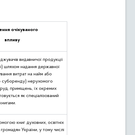
ення
очікуваного
впливу
джувачів видавничої продукції
ї) шляхом надання державної
ування витрат на найм або
о суборенду) нерухомого
оруд, приміщень, їх окремих
товується як спеціалізований
книгами.
могою книг духовних, освітніх
 громадян України, у тому числі