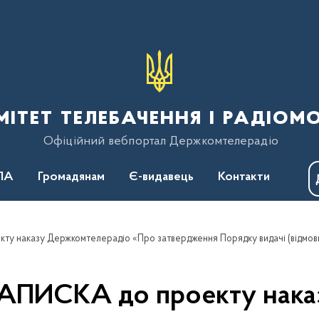
тет телебачення і радіом
Офіційний вебпортал Держкомтелерадіо
ПА
Громадянам
Є-видавець
Контакти
СКА до проекту наказ