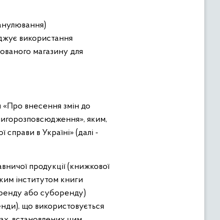
 анулювання)
рджує використання
ованого магазину для
 «Про внесення змін до
нигорозповсюдження», яким,
справи в Україні» (далі -
вничої продукції (книжкової
ьким інститутом книги
оренду або суборенду)
ренди), що використовується
овах, встановлених цим