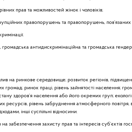
івних прав та можливостей жінок і чоловіків;
рупційних правопорушень та правопорушень, пов’язаних 
римінації.
, громадська антидискримінаційна та громадська генде
плив на ринкове середовище; розвиток регіонів, підвище
 громад; ринок праці, рівень зайнятості населення; гром
тану здоров’я населення або його окремих груп; еколог
х ресурсів, рівень забруднення атмосферного повітря, в
одами, інші суспільні відносини.
в на забезпечення захисту прав та інтересів суб’єктів го