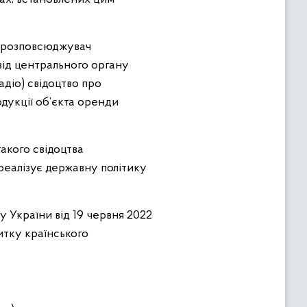
ї розповсюджувач
від центрального органу
діо) свідоцтво про
дукції об’єкта оренди
акого свідоцтва
реалізує державну політику
у України від 19 червня 2022
итку країнського