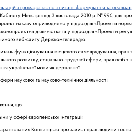
тацій з громадськістю з питань формування та реалізаці
бінету Міністрів від 3 листопада 2010 р. № 996, для пр
роект наказу оприлюднено у підрозділі «Проекти норма
конопроектна діяльність» та у підрозділі «Проекти регул
ційного веб-сайту Держкомтелерадіо.
питань функціонування місцевого самоврядування, прав т
льного розвитку, соціально-трудової сфери, прав осіб з і
ння української мови як державної.
фери наукової та науково-технічної діяльності.
ження, що:
їни у сфері європейської інтеграції;
 гарантованих Конвенцією про захист прав людини і осн