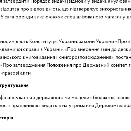
 затвердити Порядок видачі (відмови у видачі, анулюва
свідоцтва про відповідність, що підтверджує використан
б’єкта оренди виключно як спеціалізованого магазину для
ідносин діють Конституція України, закони України «Про 
давничої справи в Україні», «Про внесення змін до деяки
їнського книговидання і книгорозповсюдження», постано
41 «Про затвердження Положення про Державний комітет 
-правові акти.
бґрунтування
 фінансування з державного чи місцевих бюджетів, оскіл
ості працівників і видатків на утримання Держкомтелера
сторін