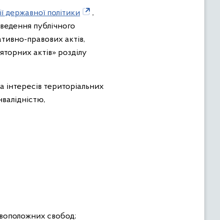
ї державної політики
,
оведення публічного
тивно-правових актів,
яторних актів» розділу
а інтересів територіальних
нвалідністю,
овоположних свобод;