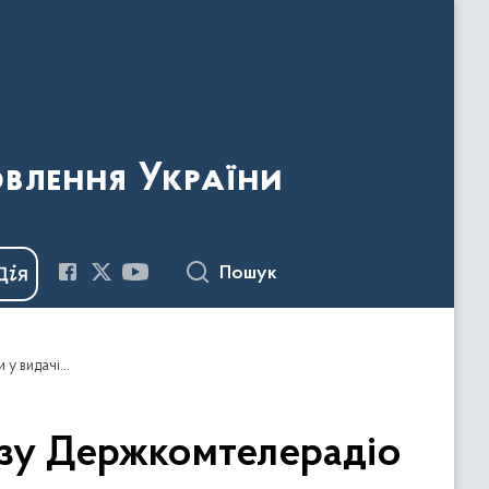
овлення України
Пошук
ПОЯСНЮВАЛЬНА ЗАПИСКА до проекту наказу Держкомтелерадіо «Про затвердження Порядку видачі (відмови у видачі, анулювання) розповсюджувачу книговидавничої продукції свідоцтва про відповідність, що підтверджує використання розповсюджувачем книговидавничої продукції об’єкта оренди виключно як спеціалізованого магазину для торгівлі книгами»
у Держкомтелерадіо