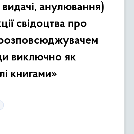
 видачі, анулювання)
ії свідоцтва про
я розповсюджувачем
ди виключно як
лі книгами»
в