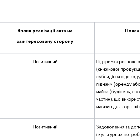
Вплив
реалізації
акта
на
Поясн
заінтересовану
сторону
Позитивний
Підтримка розповсю
(книжкової продукці
субсидії на відшкод
піднайм (оренду аб
майна (будівель, сп
частин), що викорис
магазин для торгівлі 
Позитивний
Задоволення за допо
і культурних потреб