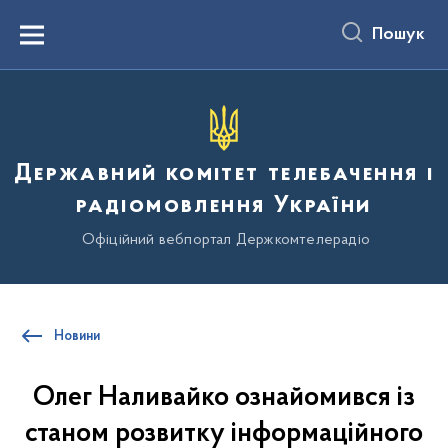
до
основного
Пошук
вмісту
Menu
Державний комітет телебачення і
радіомовлення України
Офіційний вебпортал Держкомтелерадіо
Новини
Олег Наливайко ознайомився із
станом розвитку інформаційного