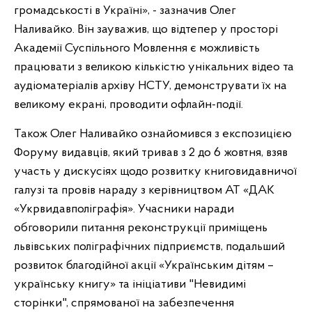
громадськості в Україні», - зазначив Олег
Наливайко. Він зауважив, що відтепер у просторі
Академії Суспільного Мовлення є можливість
працювати з великою кількістю унікальних відео та
аудіоматеріалів архіву НСТУ, демонструвати їх на
великому екрані, проводити офлайн-події.
Також Олег Наливайко ознайомився з експозицією
Форуму видавців, який тривав з 2 до 6 жовтня, взяв
участь у дискусіях щодо розвитку книговидавничої
галузі та провів нараду з керівництвом АТ «ДАК
«Укрвидавполіграфія». Учасники наради
обговорили питання реконструкції приміщень
львівських поліграфічних підприємств, подальший
розвиток благодійної акції «Українським дітям –
українську книгу» та ініціативи "Невидимі
сторінки", спрямованої на забезпечення