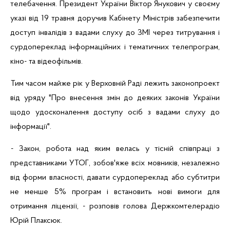
телебачення
. Президент
України
Віктор
Янукович
у
своєму
указі
ві
д
19
травня
доручив
Кабінету
Міністрів
забезпечити
доступ
інвалідів
з
вадами
слуху до ЗМІ через
титрування
і
сурдопереклад
інформаційних
і
тематичних
телепрограм
,
кіно
- та
відеофільмів
.
Тим часом
майже
р
ік
у
Верховній
Раді
лежить
законопроект
від
уряду "Про
внесення
змін
до
деяких
законів
України
щодо
удосконалення
доступу
осіб
з
вадами
слуху до
інформації
".
- Закон, робота над
яким
велась у
тісній
співпраці
з
представниками
УТОГ,
зобов'яже
всіх
мовників
,
незалежно
ві
д
форми
власності
,
давати
сурдопереклад
або
субтитри
не
менше
5%
програм
і
встановить
нові
вимоги
для
отримання
ліцензії
, -
розповів
голова
Держкомтелерадіо
Юрій
Плаксюк
.