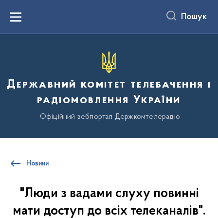
до
основного
Пошук
вмісту
Menu
Державний комітет телебачення і
радіомовлення України
Офіційний вебпортал Держкомтелерадіо
Новини
"Люди з вадами слуху повинні
мати доступ до всіх телеканалів".