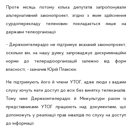
Проте
місяць
потому
кілька
депутатів
запропонували
альтернативний
законопроект,
згідно
з
яким
здійснення
сурдоперекладу
теленовин
покладається
лише
на
державні
телеорганізації
.
-
Держкомтелерадіо
не
п
ідтримує
вказаний
законопроект,
оскільки
він
, на нашу думку,
запроваджує
дискримінаційні
норми
до
телерадіоорганізацій
залежно
від
форм
власності
, -
зазначив
Юрій
Плаксюк
.
Не
п
ідтримують
його
й
члени УТОГ,
адже
люди
з
вадами
слуху
хочуть
мати
доступ до
всіх
без
винятку
телеканалів
.
Тому
нині
Держкомтелерадіо
й
Мінкультури
разом
із
представниками
УТОГ
працюють
над документами,
що
допоможуть
у
реалізації
прав
інвалідів
по слуху на доступ
до
інформації
.