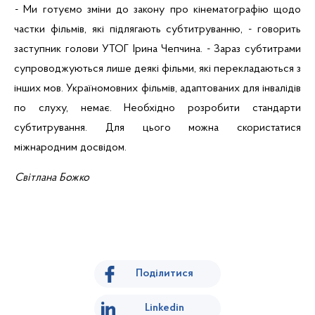
- Ми
готуємо
зміни
до закону про
кінематографію
щодо
частки
ф
ільмів
,
які
підлягають
субтитруванню
, - говорить
заступник
голови
УТОГ
Ірина
Чепчина
. - Зараз субтитрами
супроводжуються
лише
деякі
ф
ільми
,
які
перекладаються
з
інших
мов
.
Україномовних
ф
ільмів
,
адаптованих
для
інвалідів
по слуху,
немає
.
Необхідно
розробити
стандарти
субтитрування
. Для
цього
можна
скористатися
міжнародним
досвідом
.
Світлана
Божко
Поділитися
Linkedin