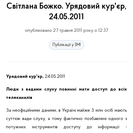
Світлана Божко. Урядовий кур'єр,
24.05.2011
опубліковано 27 травня 2011 року о 12:37
Публікації у ЗМІ
Урядовий кур'єр,
24.05.2011
Люди
з
вадами
слуху
повинні
мати
доступ до
всіх
телеканалі
в
За
неофіційними
даними
, в
Україні
майже
3
млн
осіб
мають
суттєві
вади слуху, а тому
фактично
позбавлені
одного
з
потужних
інструментів
доступу до
інформації
-