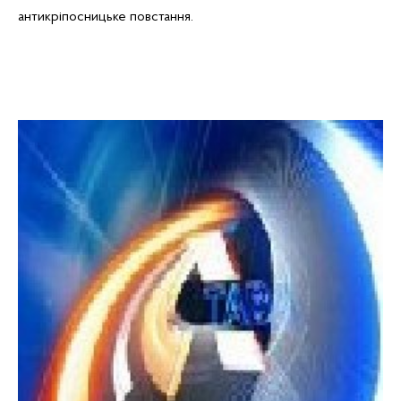
антикріпосницьке повстання.