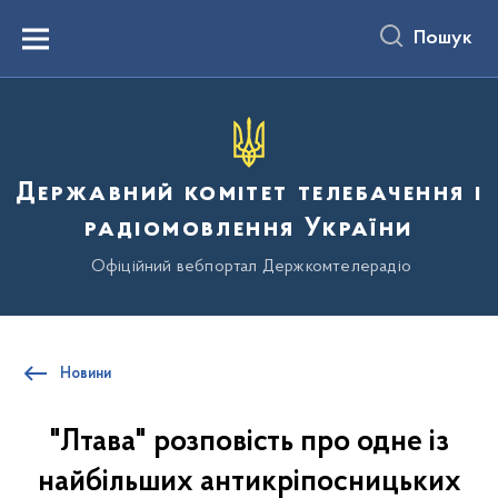
до
основного
Пошук
вмісту
Menu
Державний комітет телебачення і
радіомовлення України
Офіційний вебпортал Держкомтелерадіо
Новини
"Лтава" розповість про одне із
найбільших антикріпосницьких