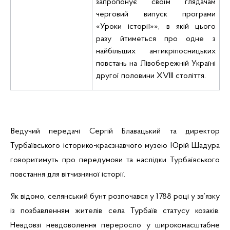
запропонує своїм глядачам
черговий випуск програми
«Уроки історії»», в якій цього
разу йтиметься про одне з
найбільших антикріпосницьких
повстань на Лівобережній Україні
другої половини Х
V
ІІІ століття.
Ведучий передачі Сергій
Блавацький
та директор
Турбаївського
історико-краєзнавчого
музею Юрій
Шадура
говоритимуть про передумови та наслідки
Турбаївського
повстання для вітчизняної історії.
Як відомо, селянський бунт розпочався у 1788 році у зв’язку
із позбавленням жителів села Турбаїв статусу козаків.
Невдовзі невдоволення переросло у широкомасштабне