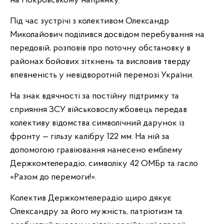
на Покровському напрямку.
Під час зустрічі з колективом Олександр
Миколайович поділився досвідом перебування на
передовій, розповів про поточну обстановку в
районах бойових зіткнень та висловив тверду
впевненість у невідворотній перемозі України.
На знак вдячності за постійну підтримку та
сприяння ЗСУ військовослужбовець передав
колективу відомства символічний дарунок із
фронту — гільзу калібру 122 мм. На ній за
допомогою гравіювання нанесено емблему
Держкомтелерадіо, символіку 42 ОМБр та гасло
«Разом до перемоги!».
Колектив Держкомтелерадіо щиро дякує
Олександру за його мужність, патріотизм та