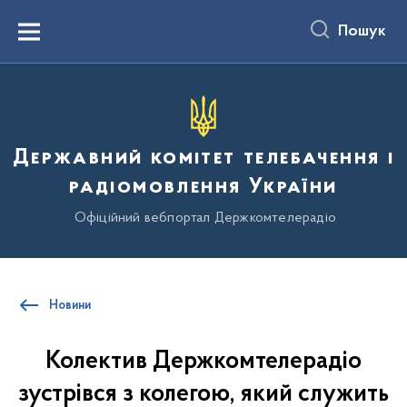
до
основного
Пошук
вмісту
Menu
Державний комітет телебачення і
радіомовлення України
Офіційний вебпортал Держкомтелерадіо
Новини
Колектив Держкомтелерадіо
зустрівся з колегою, який служить