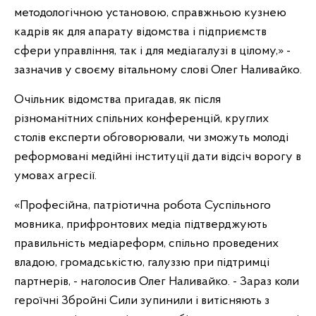
методологічною установою, справжньою кузнею
кадрів як для апарату відомства і підприємств
сфери управління, так і для медіагалузі в цілому,» -
зазначив у своєму вітальному слові Олег Наливайко.
Очільник відомства пригадав, як після
різноманітних спільних конференцій, круглих
столів експерти обговорювали, чи зможуть молоді
реформовані медійні інституції дати відсіч ворогу в
умовах агресії.
«Професійна, патріотична робота Суспільного
мовника, прифронтових медіа підтверджують
правильність медіареформ, спільно проведених
владою, громадськістю, галуззю при підтримці
партнерів, - наголосив Олег Наливайко. - Зараз коли
героїчні Збройні Сили зупинили і витісняють з