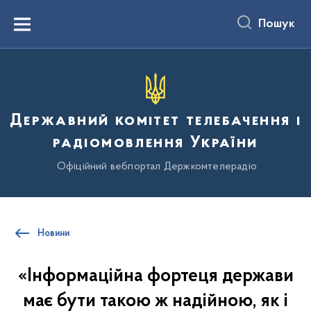
до
основного
Пошук
вмісту
Menu
Державний комітет телебачення і
радіомовлення України
Офіційний вебпортал Держкомтелерадіо
Новини
«Інформаційна фортеця держави
має бути такою ж надійною, як і