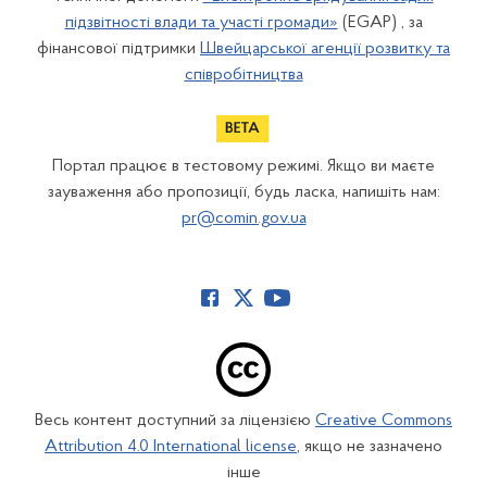
підзвітності влади та участі громади»
(EGAP) , за
фінансової підтримки
Швейцарської агенції розвитку та
співробітництва
Портал працює в тестовому режимі. Якщо ви маєте
зауваження або пропозиції, будь ласка, напишіть нам:
pr@comin.gov.ua
Весь контент доступний за ліцензією
Creative Commons
Attribution 4.0 International license
, якщо не зазначено
інше