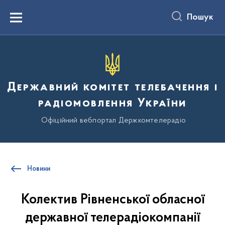
до
основного
Пошук
вмісту
Menu
Державний комітет телебачення і
радіомовлення України
Офіційний вебпортал Держкомтелерадіо
Новини
Колектив Рівненської обласної
державної телерадіокомпанії