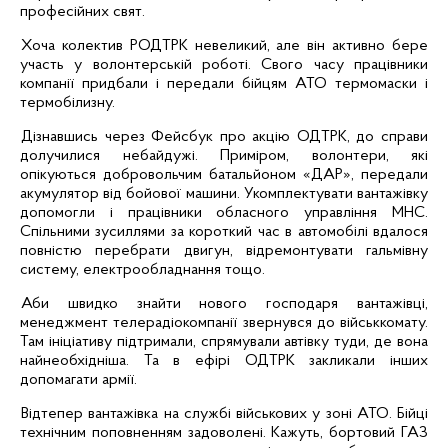
професійних свят.
Хоча колектив
РОДТРК
невеликий, але він активно бере
участь у волонтерській роботі. Свого часу працівники
компанії придбали і передали бійцям
АТО
термомаски
і
термобілизну
.
Дізнавшись через
Фейсбук
про акцію ОДТРК, до справи
долучилися небайдужі. Приміром, волонтери, які
опікуються добровольчим батальйоном «ДАР», передали
акумулятор від бойової машини. Укомплектувати вантажівку
допомогли і працівники обласного управління МНС.
Спільними зусиллями за короткий час в автомобілі вдалося
повністю перебрати двигун, відремонтувати гальмівну
систему, електрообладнання тощо.
Аби швидко знайти нового господаря вантажівці,
менеджмент телерадіокомпанії звернувся до військкомату.
Там ініціативу підтримали, спрямували
автівку
туди, де вона
найнеобхідніша. Та в ефірі ОДТРК закликали інших
допомагати армії.
Відтепер вантажівка на службі військових у зоні
АТО
. Бійці
технічним поповненням задоволені. Кажуть, бортовий ГАЗ