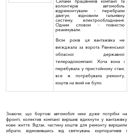
Силами працівників компанії та
волонтерів автомобіль
відремонтували - перебрали
двигун, відновили гальмівну
систему, електрообладнання.
Одним словом - повністю
реанімували.
Вісім років ця вантажівка не
виїжджала за ворота Рівненської
обласної державної
телерадіокомпанії. Хоча вона і
перебувала у пристойному стані,
все ж потребувала ремонту,
коштів на який не було.
Знаючи, що бортові автомобілі нині дуже потрібні на
фронті, колектив компанії вирішив вдихнути у вантажівку
нове життя. Відтак, частину коштів для ремонту вирішили
зібрати, відмовившись від святкувань
корпоративів
і