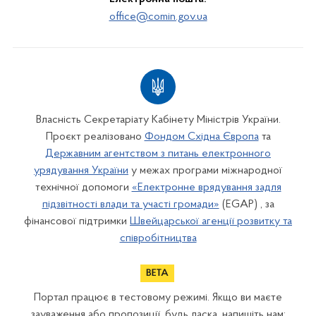
office@comin.gov.ua
Власність Секретаріату Кабінету Міністрів України.
Проєкт реалізовано
Фондом Східна Європа
та
Державним агентством з питань електронного
урядування України
у межах програми міжнародної
технічної допомоги
«Електронне врядування задля
підзвітності влади та участі громади»
(EGAP) , за
фінансової підтримки
Швейцарської агенції розвитку та
співробітництва
Портал працює в тестовому режимі. Якщо ви маєте
зауваження або пропозиції, будь ласка, напишіть нам: