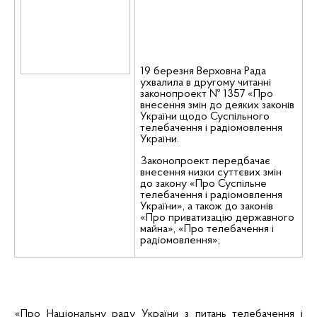
19 березня Верховна Рада
ухвалила в другому читанні
законопроект № 1357 «
Про
внесення змін до деяких законів
України щодо Суспільного
телебачення і радіомовлення
України.
Законопроект передбачає
внесення низки суттєвих змін
до закону «Про Суспільне
телебачення і радіомовлення
України», а також до законів
«Про приватизацію державного
майна», «Про телебачення і
радіомовлення»,
«Про Національну раду України з питань телебачення і