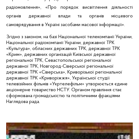
радіомовлення», «Про порядок висвітлення діяльності
органів державної влади та органів місцевого
самоврядування в Україні засобами масової інформації».
Згідно з законом, на базі Національної телекомпанії України,
Національної радіокомпанії України, державної
ТРК
«Культура», обласних державних
ТРК
, державної
ТРК
«Крим», державних організацій Київської державної
регіональної
ТРК
, Севастопольської регіональної
державної
ТРК
, Новгород-Сіверської регіональної
державної
ТРК
«
Сіверська
», Криворізької регіональної
державної
ТРК
«Криворіжжя», Української студії
телевізійних фільмів «
Укртелефільм
» утворюється єдине
акціонерне товариство
НСТУ
. Органом правління стає
сформована громадськістю та політичними фракціями
Наглядова рада.