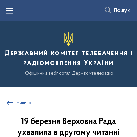
до
основного
Пошук
вмісту
Menu
Державний комітет телебачення і
радіомовлення України
Офіційний вебпортал Держкомтелерадіо
Новини
19 березня Верховна Рада
ухвалила в другому читанні