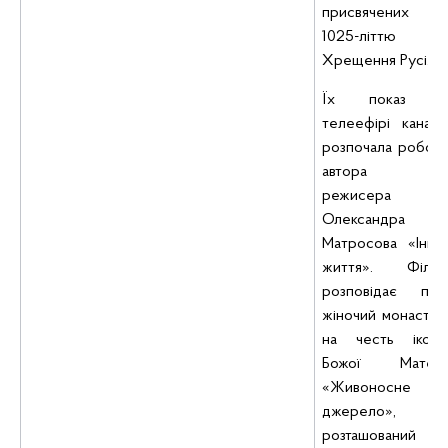
присвячених
1025-літтю
Хрещення Русі.
Їх показ в
телеефірі каналу
розпочала робота
автора і
режисера
Олександра
Матросова «Інше
життя». Фільм
розповідає про
жіночий монастир
на честь ікони
Божої Матері
«Живоносне
джерело»,
розташований