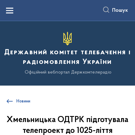
до
основного
Пошук
вмісту
Menu
Державний комітет телебачення і
радіомовлення України
Офіційний вебпортал Держкомтелерадіо
Новини
Хмельницька ОДТРК підготувала
телепроект до 1025-ліття