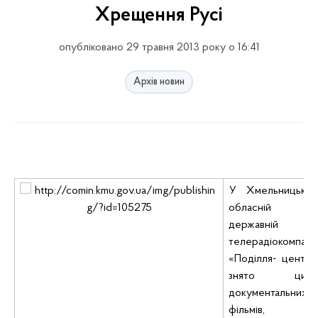
Xрещення Русі
опубліковано 29 травня 2013 року о 16:41
Архів новин
У Хмельницький
обласній
державній
телерадіокомпанії
«Поділля- центр»
знято цикл
документальних
фільмів,