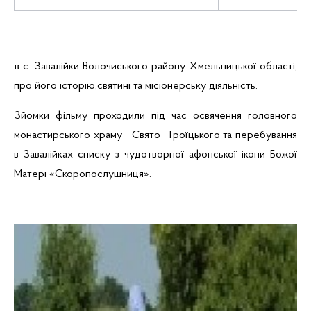
в с. Завалійки Волочиського району Хмельницької області,
про його історію,святині та місіонерську діяльність.
Зйомки фільму проходили під час освячення головного
монастирського храму - Свято- Троїцького та перебування
в Завалійках списку з чудотворної афонської ікони Божої
Матері «Скоропослушниця».