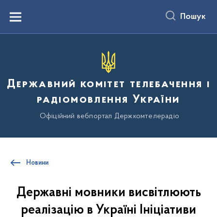
до
основного
Пошук
вмісту
Menu
Державний комітет телебачення і
радіомовлення України
Офіційний вебпортал Держкомтелерадіо
Новини
Державні мовники висвітлюють
реалізацію в Україні Ініціативи