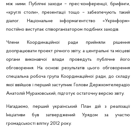
між ними. Публічні заходи – прес-конференції, брифінги,
«круглі столи», презентації тощо – забезпечують такий
діалог. Національне інформагентство
«Укрінформ»
постійно виступає
співорганізатором
подібних заходів
.
Члени Координаційної ради прийняли рішення
доопрацювати проект річного звіту, а центральні та місцеві
органи виконавчої влади проведуть публічне його
обговорення. На основі результатів цього обговорення
спеціальна робоча група Координаційної ради, до складу
якої ввійшов і перший заступник Голови Держкомтелерадіо
Анатолій Мураховський, підготує остаточну версію звіту.
Нагадаємо, перший український План дій з реалізації
Ініціативи був затверджений Урядом за участю
громадськості влітку 2012 року.