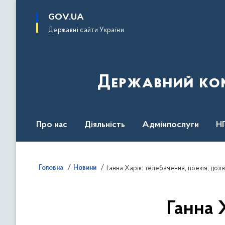
до
основного
GOV.UA
вмісту
Державні сайти України
Державний комі
Про нас
Діяльність
Адмінпослуги
Н
Головна
Новини
Ганна Харів: телебачення, поезія, дол
Ганна 