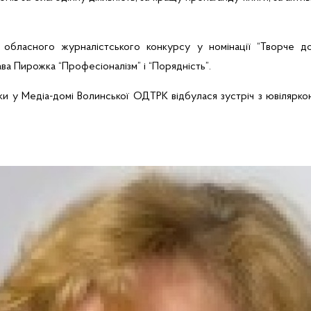
обласного журналістського конкурсу у номінації
“Творче до
ава
Пирожка
“Професіоналізм” і
“Порядність”.
ки у
Медіа-домі Волинської ОДТРК
відбулася
зустріч
з ювілярко