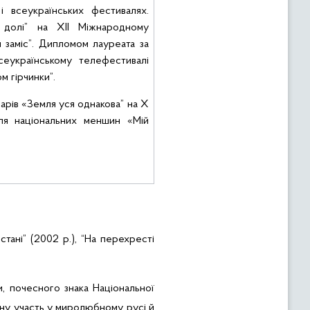
і всеукраїнських
фестивалях.
 долі” на ХІІ Міжнародному
заміс”.
Дипломом лауреата
за
еукраїнському
телефестивалі
ком
гірчинки
”.
арів
«
Земля уся однакова”
на Х
ля
національних
меншин
«
Мій
дстані” (2002 р.),
“На перехресті
,
почесного
знака
Національної
ивну участь у миролюбному русі й