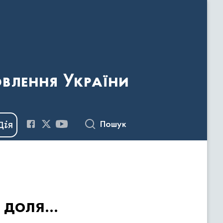
овлення України
Пошук
, доля…