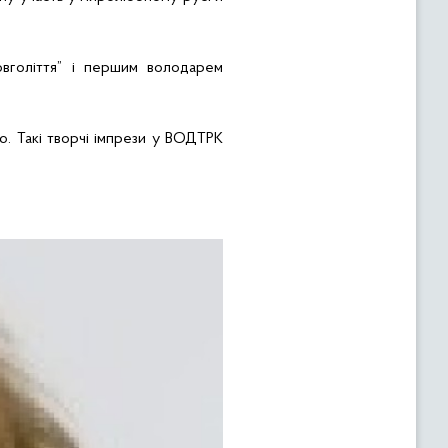
вголіття” і першим
володарем
ю. Такі творчі імпрези у ВОДТРК