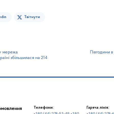
edin
Твітнути
ку мережа
Півгодини в
аїні збільшилася на 214
Телефони:
Гаряча лінія:
іомовлення