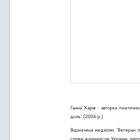
Ганна
Харів
- авторка поетични
доль” (2006 р.).
Відзначена медаллю ”Ветеран п
спілки журналістів України,
дипл