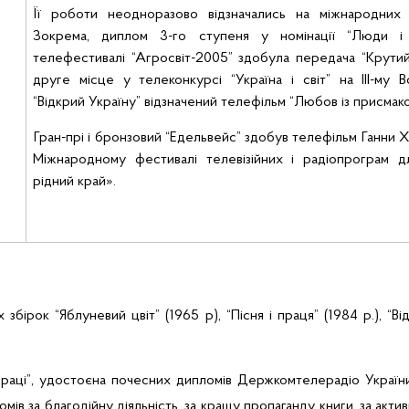
Її
роботи
неодноразово відзначались
на міжнародних 
Зокрема,
диплом 3-го ступеня у номінації “Люди і
телефестивалі
“
Агросвіт
-
2005”
здобула передача “Крутий 
друге місце
у
телеконкурсі
“Україна і світ” на
ІІІ-му
Вс
“Відкрий Україну” відзначений
телефільм “Любов із присма
Гран-прі і бронзовий
“Едельвейс” здобув
телефільм
Ганни
Х
Міжнародному
фестивал
і
телевізійних
і
радіопрограм
д
рідний
край»
.
х збірок
“Яблуневий цвіт” (1965 р), “Пісня і праця” (1984 р.),
“Ві
раці”, удостоєна
почесних дипломів
Держкомтелерадіо
України
омів
за благодійну діяльність, за кращу пропаганду книги, за акт