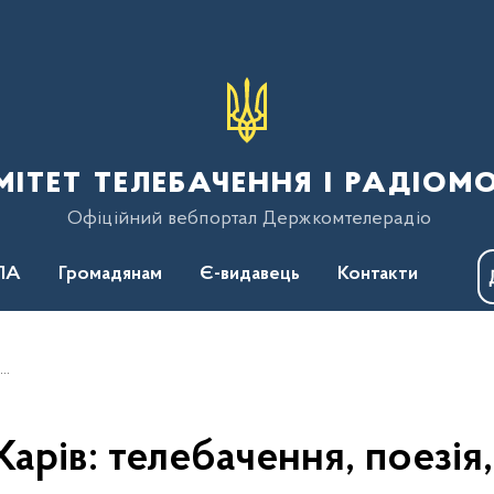
тет телебачення і радіом
Офіційний вебпортал Держкомтелерадіо
ПА
Громадянам
Є-видавець
Контакти
я…
Харів: телебачення, поезія