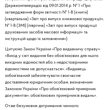
Держкомтелерадіо від 09.01.2014 р. № 1 «Про
затвердження форм звітності № 1-В (книги)
(квартальна) «Звіт про випуск книжкової продукції»,
№ 1-В (ЗМІ) (піврічна) «Звіт про випуск продукції
друкованих засобів масової інформації» та
інструкцій щодо їх заповнення»).
Цитуємо Закон України «Про видавничу справу»:
«Вихід у світ видання без обов’язкових для нього
вихідних відомостей або з недостовірними
відомостями не допускається»; «Видавець
зобов’язаний забезпечувати своєчасне
доставляння юридичним особам, визначеним
Законом України «Про обов’язковий примірник
документів», обов’язкових примірників видань».
Отже безумовне дотримання чинного