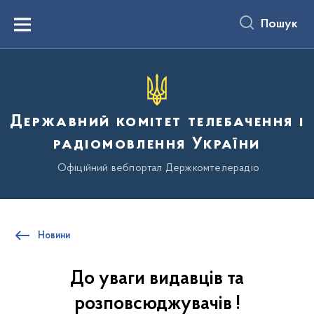
до
основного
Пошук
вмісту
Menu
Державний комітет телебачення і
радіомовлення України
Офіційний вебпортал Держкомтелерадіо
Новини
До уваги видавців та
розповсюджувачів !