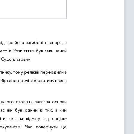
ід час його загибелі, паспорт, а
рест із Розп’яттям був залишений
С
Судоплатовим
.
пнику, тому реліквії переїздили з
.
Відтепер р
ечі
зберігатимуться
в
нулого століття заклала основи
ас він був одним із тих, з ким
ти, яка на відміну від соціал-
 окупантам. Час повернути це