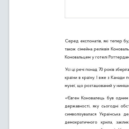
Серед експонатів, які тепер буд
також
сімейна реліквія Коноваль
Коновальцем у готелі Роттердам
Усі ці речі понад 70 років збері
країни в країну.
І
вже
з
Канади
п
музеї
,
що
роз
т
ашований
у
ниніш
«Євген Коновалець був одним і
державності, яку сьогодні обс
символізувалася Українська де
демократичного крила, закли