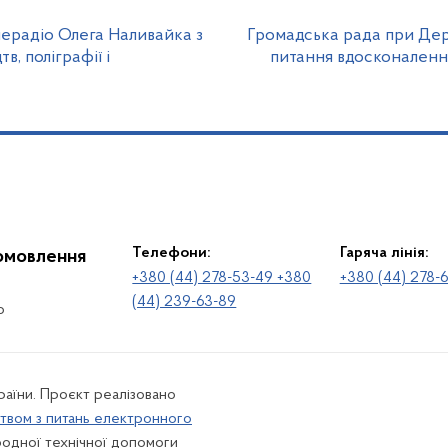
ерадіо Олега Наливайка з
Громадська рада при Де
, поліграфії і
питання вдосконален
Телефони:
Гаряча лінія:
іомовлення
+380 (44) 278-53-49 +380
+380 (44) 278-
(44) 239-63-89
о
раїни. Проєкт реалізовано
твом з питань електронного
одної технічної допомоги