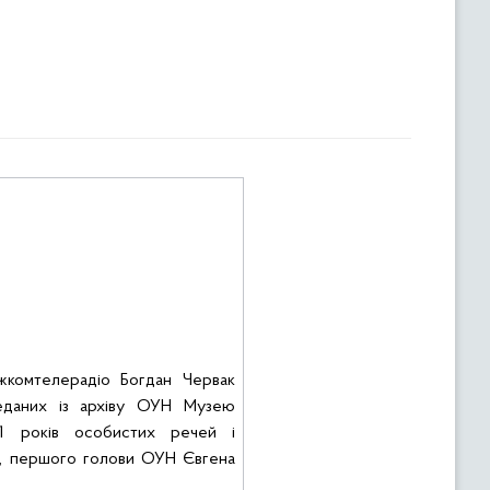
жкомтелерадіо Богдан Червак
еданих
із
архіву
ОУН Музею
921
років
особистих
речей і
,
першого
голови
ОУН
Євгена