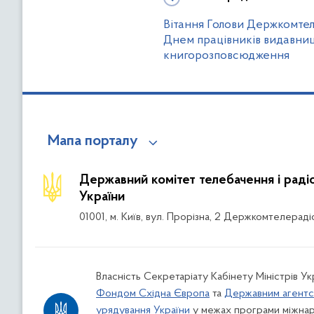
Вітання Голови Держкомтел
Днем працівників видавництв
книгорозповсюдження
Мапа порталу
Державний комітет телебачення і рад
України
01001, м. Київ, вул. Прорізна, 2 Держкомтелераді
Власність Секретаріату Кабінету Міністрів Ук
Фондом Східна Європа
та
Державним агентс
урядування України
у межах програми міжнар