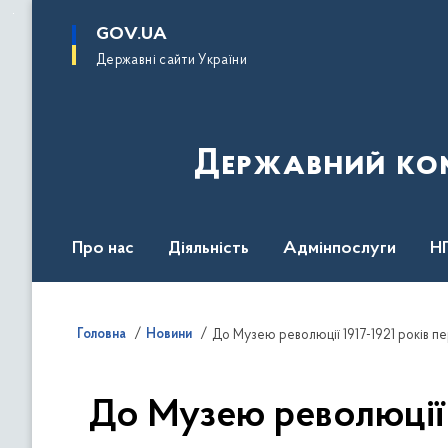
до
основного
GOV.UA
вмісту
Державні сайти України
Державний комі
Про нас
Діяльність
Адмінпослуги
Н
Головна
Новини
До Музею революції 1917-1921 років п
До Музею революції 1