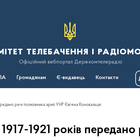
тет телебачення і радіом
Офіційний вебпортал Держкомтелерадіо
ПА
Громадянам
Є-видавець
Контакти
ередано речі полковника армії УНР Євгена Коновальця
917-1921 років передано 