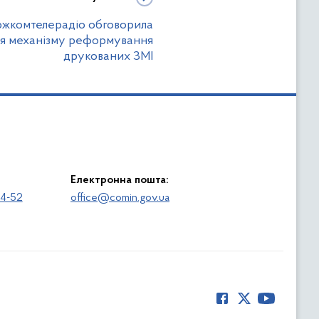
ржкомтелерадіо обговорила
ня механізму реформування
друкованих ЗМІ
Електронна пошта:
64-52
office@comin.gov.ua