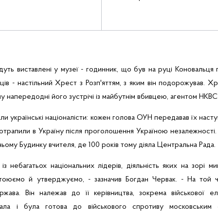
уть виставлені у музеї -
годинник, що був на руці Коновальця п
ців - настільний Хрест з Розп'яттям, з яким він подорожував. Х
у напередодні його зустрічі із майбутнім вбивцею, агентом НКВ
гали українські націоналісти: кожен голова ОУН передавав їх насту
отрапили
в
Україну
п
ісля
проголошення
Україною
незалежності
ньому
Будинку
вчителя
, де 100
років
тому
діяла
Центральна Рада.
з небагатьох національних лідерів, діяльність яких на зорі ми
тоюємо й утверджуємо, - зазначив Богдан Червак. - На той ч
ржава. Він належав до її керівництва, зокрема військової елі
кала і була готова до військового спротиву московським