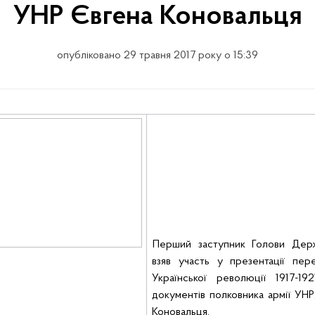
УНР Євгена Коновальця
опубліковано 29 травня 2017 року о 15:39
Перший заступник Голови Дер
взяв участь у
презентаці
ї
пер
Української
революції
1917-1
документів
полковника
армії
УНР
Коновальця
.