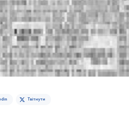
edin
Твітнути