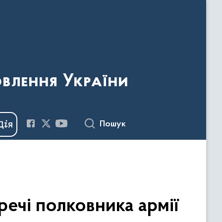
овлення України
Пошук
речі полковника армії