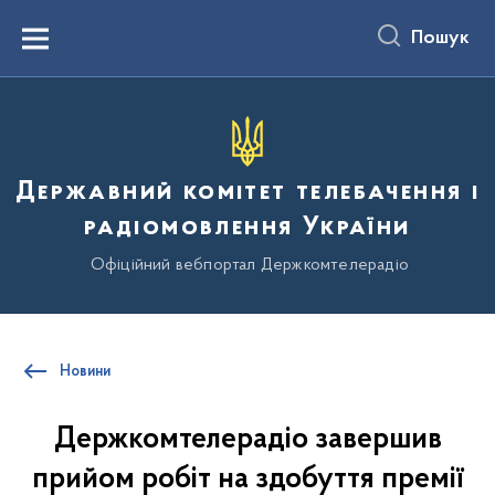
до
основного
Пошук
вмісту
Menu
Державний комітет телебачення і
радіомовлення України
Офіційний вебпортал Держкомтелерадіо
Новини
Держкомтелерадіо завершив
прийом робіт на здобуття премії