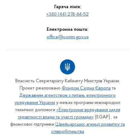
Гаряча лінія:
+380 (44) 278-64-52
Електронна пошта:
office@comin.gov.ua
Власність Секретаріату Кабінету Міністрів України.
Проєкт реалізовано
Фондом Східна Європа
та
Державним агентством з питань електронного
урядування України
у межах програми міжнародної
технічної допомоги
«Електронне врядування задля
підзвітності влади та участі громади»
(EGAP) , за
фінансової підтримки
Швейцарської агенції розвитку та
співробітництва