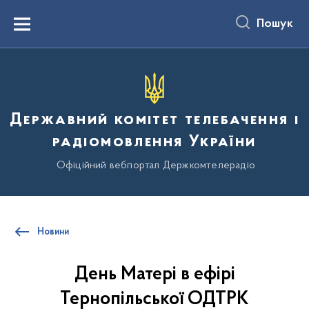
до
основного
Пошук
вмісту
Menu
Державний комітет телебачення і
радіомовлення України
Офіційний вебпортал Держкомтелерадіо
Новини
День Матері в ефірі
Тернопільської ОДТРК