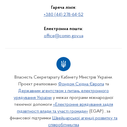
Гаряча лінія:
+380 (44) 278-64-52
Електронна пошта:
office@comin.gov.ua
Власність Секретаріату Кабінету Міністрів України.
Проєкт реалізовано
Фондом Східна Європа
та
Державним агентством з питань електронного
урядування України
у межах програми міжнародної
технічної допомоги
«Електронне врядування задля
підзвітності влади та участі громади»
(EGAP) , за
фінансової підтримки
Швейцарської агенції розвитку та
співробітництва