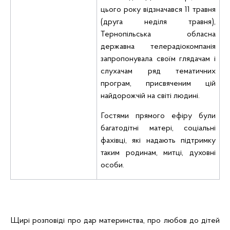
цього року відзначався 11 травня
(друга неділя травня),
Тернопільська обласна
державна телерадіокомпанія
запропонувала своїм глядачам і
слухачам ряд тематичних
програм, присвяченим цій
найдорожчій на світі людині.
Гостями прямого ефіру були
багатодітні матері, соціальні
фахівці, які надають підтримку
таким родинам, митці, духовні
особи.
Щирі розповіді про дар материнства, про любов до дітей