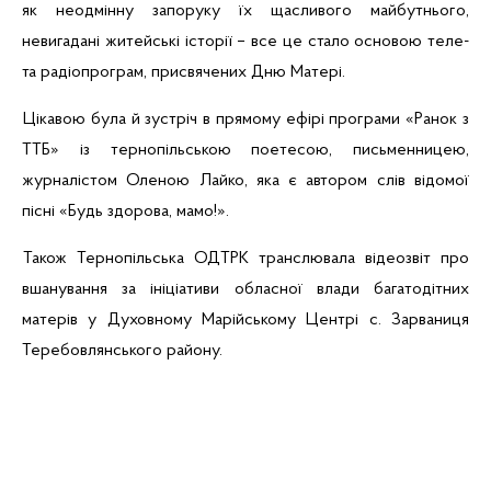
як неодмінну запоруку їх щасливого майбутнього,
невигадані житейські історії – все це стало основою
теле-
та радіопрограм, присвячених Дню Матері.
Цікавою була й зустріч в прямому ефірі програми «Ранок з
ТТБ
» із тернопільською поетесою, письменницею,
журналістом Оленою Лайко, яка є автором слів відомої
пісні «Будь здорова, мамо!».
Також Тернопільська ОДТРК транслювала
відеозвіт
про
вшанування за ініціативи обласної влади багатодітних
матерів у Духовному Марійському Центрі с.
Зарваниця
Теребовлянського району.