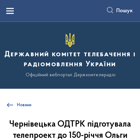
до
основного
Пошук
вмісту
Menu
Державний комітет телебачення і
радіомовлення України
Офіційний вебпортал Держкомтелерадіо
Новини
Чернівецька ОДТРК підготувала
телепроект до 150-річчя Ольги