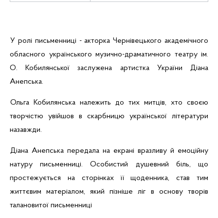
У ролі письменниці - акторка Чернівецького академічного
обласного українського музично-драматичного театру ім.
О. Кобилянської заслужена артистка України Діана
Анепська
.
Ольга Кобилянська належить до тих митців, хто своєю
творчістю увійшов в скарбницю української літератури
назавжди.
Діана
Анепська
передала на екрані
вразливу й емоційну
натуру письменниці. Особистий душевний
бiль
, що
простежується на сторінках її щоденника, став тим
життєвим матеріалом, який пізніше ліг в основу творів
талановитої письменниці