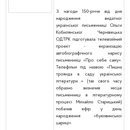
З нагоди 150-річчя від дня
народження видатної
української письменниці Ольги
Кобилянської Чернівецька
ОДТРК підготувала телевізійний
проект - екранізацію
автобіографічного нарису
письменниці «
Про себе саму».
Телефільм під назвою
«Пишна
троянда в саду української
літератури…» (так свого часу
образно визначив місце
письменниці в літературному
процесі Михайло Старицький)
побачив
ефір у день
народження «буковинської
цариці».