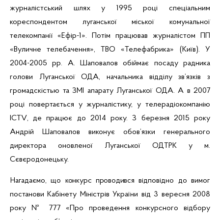
журналістський шлях у 1995 році спеціальним
кореспондентом луганської міської комунальної
телекомпанії
«Ефір-1». Потім працював журналістом ПП
«Вуличне телебачення»
, ТВО
«Телефабрика» (Київ). У
2004-2005 рр. А. Шаповалов обіймає посаду радника
голови Луганської ОДА, начальника відділу зв’язків з
громадскістью та ЗМІ апарату Луганської ОДА. А в 2007
році повертається у журналістику, у телерадіокомпанію
ICTV
, де працює до 2014 року. З березня 2015 року
Андрій Шаповалов виконує обов
’
язки
генерального
д
иректора
оновленої Луганської ОДТРК у м.
Сєвєродонецьку.
Нагадаємо, що
конкурс проводився
відповідно до вимог
постанови Кабінету Міністрів України від 3 вересня
2008
року № 777 «Про проведення конкурсного відбору