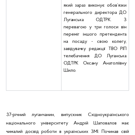
який зараз виконує обов’язки
генерального директора
ДО
Луганська ОДТРК
. З
перевагою у три голоси він
переміг іншого претендента
на посаду - свою колегу,
завідувачку редакції ТВО РІП
телебачення ДО Луганська
ОДТРК Оксану Анатоліївну
Шило.
37-річний луганчанин, випускник
Східноукраїнського
національного університету
Андрій
Шаповалов
має
чималий досвід роботи в українських ЗМІ. Починав свій