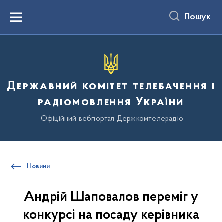
до
основного
Пошук
вмісту
Menu
Державний комітет телебачення і
радіомовлення України
Офіційний вебпортал Держкомтелерадіо
Новини
Андрій Шаповалов переміг у
конкурсі на посаду керівника