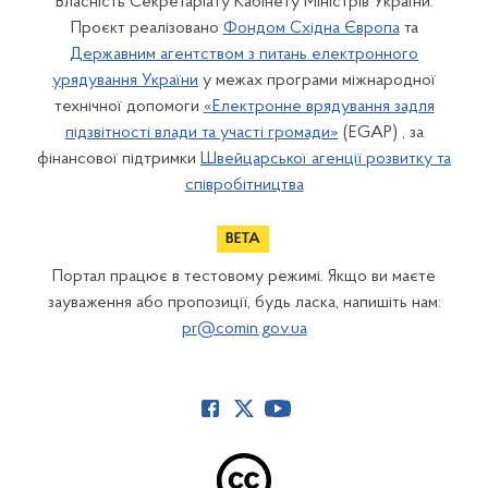
Власність Секретаріату Кабінету Міністрів України.
Проєкт реалізовано
Фондом Східна Європа
та
Державним агентством з питань електронного
урядування України
у межах програми міжнародної
технічної допомоги
«Електронне врядування задля
підзвітності влади та участі громади»
(EGAP) , за
фінансової підтримки
Швейцарської агенції розвитку та
співробітництва
Портал працює в тестовому режимі. Якщо ви маєте
зауваження або пропозиції, будь ласка, напишіть нам:
pr@comin.gov.ua