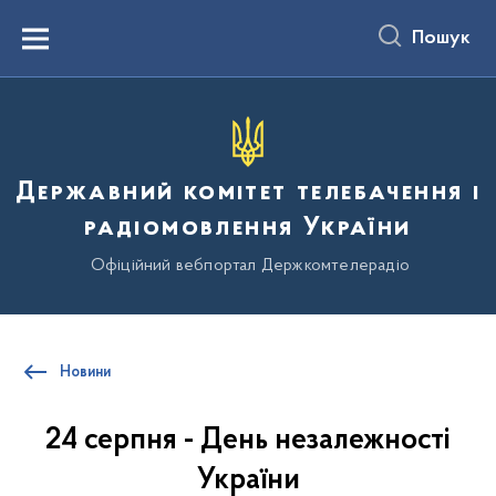
до
основного
Пошук
вмісту
Menu
Державний комітет телебачення і
радіомовлення України
Офіційний вебпортал Держкомтелерадіо
Новини
24 серпня - День незалежності
України