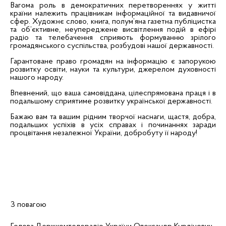
Вагома роль в демократичних перетвореннях у житті
країни належить працівникам інформаційної та видавничої
сфер. Художнє слово, книга, полум’яна газетна публіцистка
та об’єктивне, неупереджене висвітлення подій в ефірі
радіо та телебачення сприяють формуванню зрілого
громадянського суспільства, розбудові нашої державності.
Гарантоване право громадян на інформацію є запорукою
розвитку освіти, науки та культури, джерелом духовності
нашого народу.
Впевнений, що ваша самовіддана, цілеспрямована праця і в
подальшому сприятиме розвитку української державності.
Бажаю вам та вашим рідним творчої наснаги, щастя, добра,
подальших успіхів в усіх справах і починаннях заради
процвітання незалежної України, добробуту її народу!
З повагою