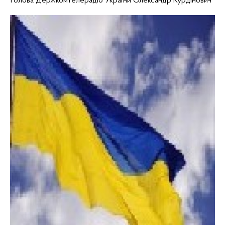
Голова Держкомтелерадіо України
Олександр
Курдінович