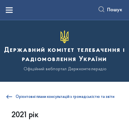
до
основного
Пошук
вмісту
Menu
Державний комітет телебачення і
радіомовлення України
Офіційний вебпортал Держкомтелерадіо
Орієнтовні плани консультацій з громадськістю та звіти
2021 рік